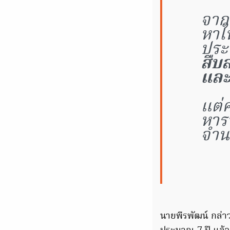
จาก
หาใน
ประ
สืบ
และ
แต่ค
หารา
จำน
นายพีรพัฒน์ กล่าว