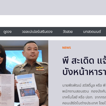
ดูดวง
วอลเปเปอร์เสริมดวง
วัดสวย
บทสวดมนต์
NEWS
พี สะเดิ​ด​ 
บังหน้า​หาร
นายพีรพัฒน์ สวัสดิ์มูล หรือ
พนักงานสอบสวน กองบังคับ
เทคโนโลยี หรือ ปอท. จากกรณีม
คอนเสิร์ตในต่างประเทศ โดยใ