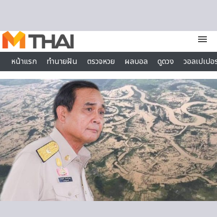
Skip to content
menu
หน้าแรก
ทำนายฝัน
ตรวจหวย
ผลบอล
ดูดวง
วอลเปเปอร
ไลฟ์สไตล์