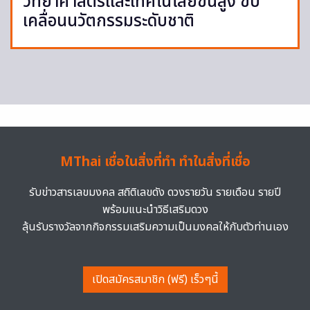
วิทยาศาสตร์และเทคโนโลยีขั้นสูง ขับ
เคลื่อนนวัตกรรมระดับชาติ
MThai เชื่อในสิ่งที่ทำ ทำในสิ่งที่เชื่อ
รับข่าวสารเลขมงคล สถิติเลขดัง ดวงรายวัน รายเดือน รายปี
พร้อมแนะนำวิธีเสริมดวง
ลุ้นรับรางวัลจากกิจกรรมเสริมความเป็นมงคลให้กับตัวท่านเอง
เปิดสมัครสมาชิก (ฟรี) เร็วๆนี้