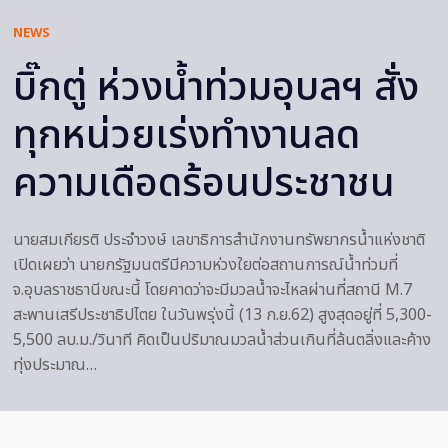
NEWS
บิ๊กตู่ ห่วงน้ำท่วมอุบลฯ สั่ง
ทุกหน่วยเร่งทำงานลด
ความเดือดร้อนประชาชน
นายสมเกียรติ ประจำวงษ์ เลขาธิการสำนักงานทรัพยากรน้ำแห่งชาติ
เปิดเผยว่า นายกรัฐมนตรีมีความห่วงใยต่อสถานการณ์น้ำท่วมที่
จ.อุบลราชธานีขณะนี้ โดยคาดว่าจะมีมวลน้ำจะไหลผ่านที่สถานี M.7
สะพานเสรีประชาธิปไตย ในวันพรุ่งนี้ (13 ก.ย.62) สูงสุดอยู่ที่ 5,300-
5,500 ลบ.ม./วินาที คิดเป็นปริมาณมวลน้ำส่วนเกินที่ล้นตลิ่งและค้าง
ทุ่งประมาณ…