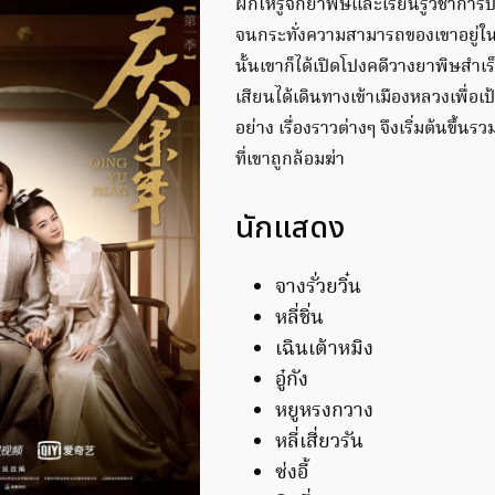
ฝึกให้รู้จักยาพิษและเรียนรู้วิชาการป
จนกระทั่งความสามารถของเขาอยู่ใน
นั้นเขาก็ได้เปิดโปงคดีวางยาพิษสำเร
เสียนได้เดินทางเข้าเมืองหลวงเพื่อ
อย่าง เรื่องราวต่างๆ จึงเริ่มต้นขึ้น
ที่เขาถูกล้อมฆ่า
นักแสดง
จางรั่วยวิ๋น
หลี่ชิ่น
เฉินเต้าหมิง
อู๋กัง
หยูหรงกวาง
หลี่เสี่ยวรัน
ซ่งอี้