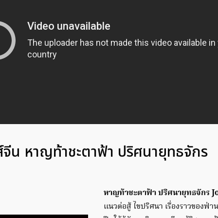
รี่ส์จีน หาญท้าชะตาฟ้า ปริศนายุทธจักร
หาญท้าชะตาฟ้า ปริศนายุทธจักร J
แนวต่อสู้ ไขปริศนา เรื่องราวของฟ่านเ