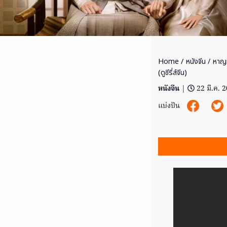
Home
/
หนังจีน
/ หาญท
(ดูซีรี่ส์จีน)
หนังจีน
|
22 มี.ค. 
แบ่งปัน