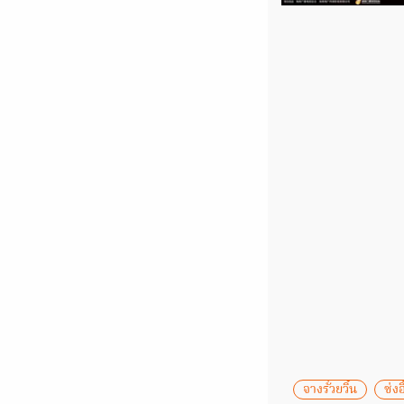
จางรั่วยวิ๋น
ซ่งอี