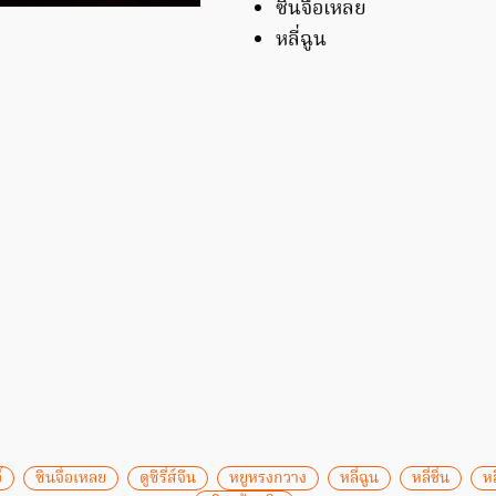
ซินจื่อเหลย
หลี่ฉูน
้
ซินจื่อเหลย
ดูซีรี่ส์จีน
หยูหรงกวาง
หลี่ฉูน
หลี่ชิ่น
หล