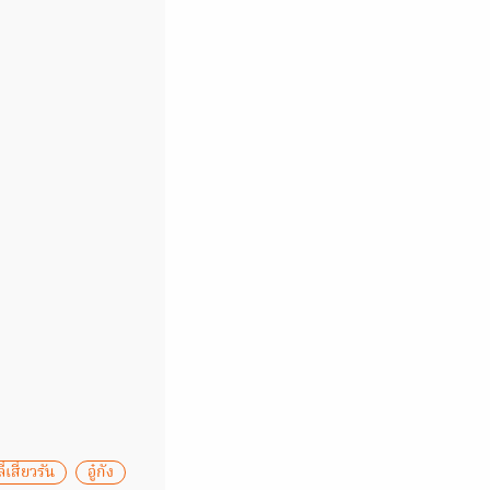
ี่เสี่ยวรัน
อู๋กัง