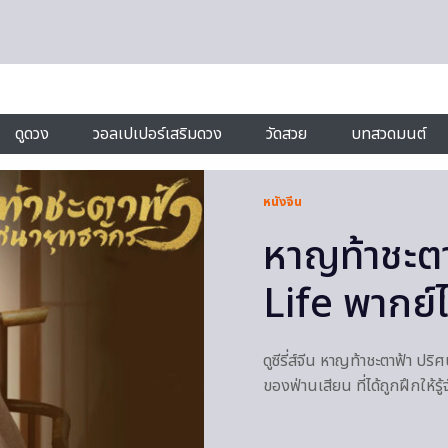
ดูดวง
วอลเปเปอร์เสริมดวง
วัดสวย
บทสวดมนต์
หนังจีน
หาญท้าชะตา
Life พากย์ไท
ดูซีรี่ส์จีน หาญท้าชะตาฟ้า ปริ
ของฟ่านเสียน ที่ได้ถูกฝึกให้รู