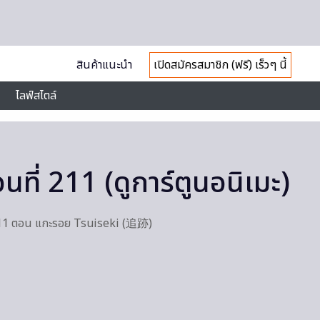
สินค้าแนะนำ
เปิดสมัครสมาชิก (ฟรี) เร็วๆ นี้
ไลฟ์สไตล์
นที่ 211 (ดูการ์ตูนอนิเมะ)
ี่ 211 ตอน แกะรอย Tsuiseki (追跡)