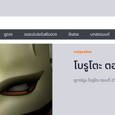
ดูดวง
วอลเปเปอร์เสริมดวง
วัดสวย
บทสวดมนต์
การ์ตูนอนิเมะ
โบรูโตะ ตอ
ดูการ์ตูน โบรูโตะ ตอนท