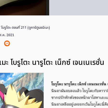
 โบรูโตะ ตอนที่ 211 (ดูการ์ตูนอนิเมะ)
ส.ค. 2021
ิเมะ โบรูโตะ นารูโตะ เน็กซ์ เจนเนเรชั่น
โบรูโตะ นารูโตะ เน็กซ์ เจนเนเรชั่น
เ
นินจามันจบลงแล้ว โบรูโตะกับคาวากิกำ
ซากปรักหักพังของหน้าผาโฮคาเงะและ
นินจาเหลืออยู่เลยยกเว้นโบรูโตะนี่คือเ