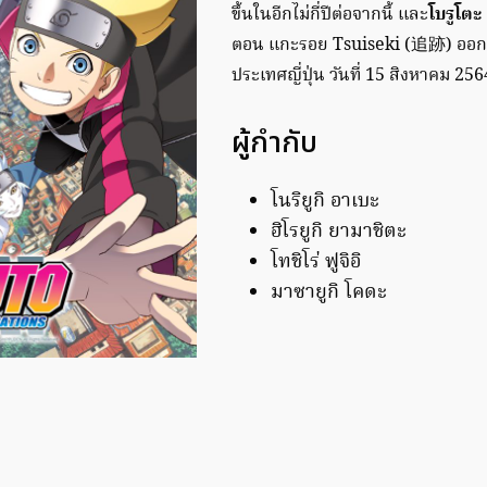
ขึ้นในอีกไม่กี่ปีต่อจากนี้ และ
โบรูโตะ
ตอน แกะรอย Tsuiseki (追跡) ออกอ
ประเทศญี่ปุ่น วันที่ 15 สิงหาคม 256
ผู้กำกับ
โนริยูกิ อาเบะ
ฮิโรยูกิ ยามาชิตะ
โทชิโร่ ฟูจิอิ
มาซายูกิ โคดะ