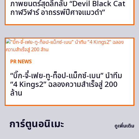
ภาพยนตร์สุดลึกลับ “Devil Black Cat
กาฬวิฬาร์ อาถรรพ์ปีศาจแมวดำ”
PR NEWS
“บิ๊ก-จี๋-เฟย-ทู-ท็อป-แม็กซ์-เบน” นำทีม
“4 Kings2” ฉลองความสำเร็จสู่ 200
ล้าน
การ์ตูนอนิเมะ
ดูเพิ่มเติม