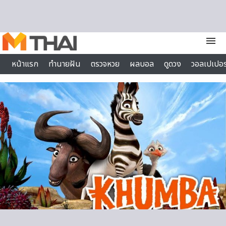
Skip to content
menu
หน้าแรก
ทำนายฝัน
ตรวจหวย
ผลบอล
ดูดวง
วอลเปเปอร
ไลฟ์สไตล์