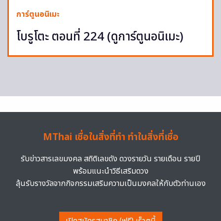
การ์ตูนอนิเมะ
โบรูโตะ ตอนที่ 224 (ดูการ์ตูนอนิเมะ)
MThai เชื่อในสิ่งที่ทำ ทำในสิ่งที่เชื่อ
รับข่าวสารเลขมงคล สถิติเลขดัง ดวงรายวัน รายเดือน รายปี
พร้อมแนะนำวิธีเสริมดวง
ลุ้นรับรางวัลจากกิจกรรมเสริมความเป็นมงคลให้กับตัวท่านเอง
เปิดสมัครสมาชิก (ฟรี) เร็วๆนี้