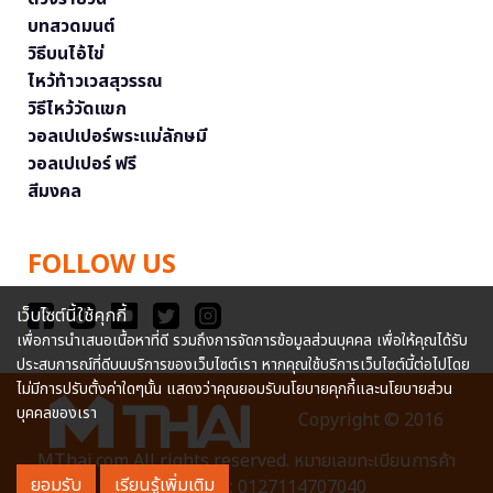
บทสวดมนต์
วิธีบนไอ้ไข่
ไหว้ท้าวเวสสุวรรณ
วิธีไหว้วัดแขก
วอลเปเปอร์พระแม่ลักษมี
วอลเปเปอร์ ฟรี
สีมงคล
FOLLOW US
เว็บไซต์นี้ใช้คุกกี้
เพื่อการนำเสนอเนื้อหาที่ดี รวมถึงการจัดการข้อมูลส่วนบุคคล เพื่อให้คุณได้รับ
ประสบการณ์ที่ดีบนบริการของเว็บไซต์เรา หากคุณใช้บริการเว็บไซต์นี้ต่อไปโดย
ไม่มีการปรับตั้งค่าใดๆนั้น แสดงว่าคุณยอมรับนโยบายคุกกี้และนโยบายส่วน
บุคคลของเรา
Copyright © 2016
MThai.com All rights reserved. หมายเลขทะเบียนการค้า
ยอมรับ
เรียนรู้เพิ่มเติม
อิเล็กทรอนิกส์ : 0127114707040