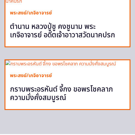
พระสงฆ์/เกจิอาจารย์
ตำนาน หลวงปู่ชู คงชูนาม พระ
เกจิอาจารย์ อดีตเจ้าอาวาสวัดนาคปรก
พระสงฆ์/เกจิอาจารย์
กราบพระอรหันต์ จี้กง ขอพรโชคลาภ
ความมั่งคั่งสมบูรณ์