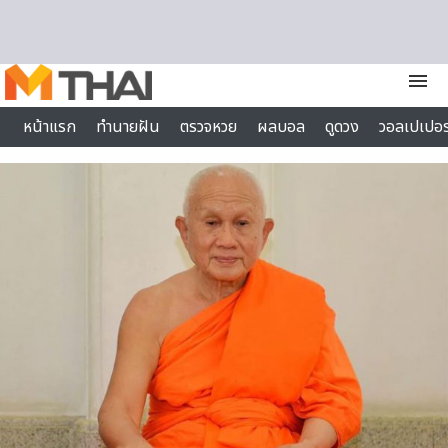
Skip to content
menu
หน้าแรก
ทำนายฝัน
ตรวจหวย
ผลบอล
ดูดวง
วอลเปเปอร
ไลฟ์สไตล์