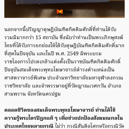
นอกจากนี้ปริญญาดุษฎีบัณฑิตกิตติมศักดิ์ที่ท่านได้รับ
รวมมีมากกว่า 15 สถาบัน ซึ่งนับว่าท่านเป็นพระภิกษุสงฆ์
ไทยที่ได้รับการยกย่องให้ได้รับดุษฎีบัณฑิตกิตติมศักดิ์มาก
ที่สุดในปัจจุบัน และในปี พ.ศ. 2549 มีพระบรม
ราชโองการโปรดเกล้าแต่งตั้งเป็นราชบัณฑิตกิตติมศักดิ์
ปัจจุบันสมเด็จพระพุทธโฆษาจารย์ดำรงตำแหน่งเป็น
ศาสตราจารย์พิเศษ ประจำมหาวิทยาลัยมหาจุฬาลงกรณ
ราชวิทยาลัย และจำพรรษาอยู่ที่วัดญาณเวศกวัน อำเภอ
สามพราน จังหวัดนครปฐม
ตลอดชีวิตของสมเด็จพระพุทธโฆษาจารย์ ท่านได้ใช้
ความรู้พระไตรปิฎกแท้ ๆ เพื่อช่วยปกป้องสังฆมณฑลใน
ประเทศไทยหลายกรณี
ไม่ว่า กรณีสันติอโศกหรือกรณีวัด