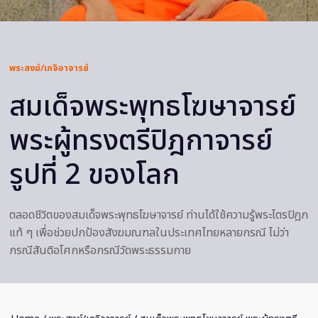
พระสงฆ์/เกจิอาจารย์
สมเด็จพระพุทธโฆษาจารย์
พระผู้ทรงตรีปิฎกาจารย์
รูปที่ 2 ของโลก
ตลอดชีวิตของสมเด็จพระพุทธโฆษาจารย์ ท่านได้ใช้ความรู้พระไตรปิฎก
แท้ ๆ เพื่อช่วยปกป้องสังฆมณฑลในประเทศไทยหลายกรณี ไม่ว่า
กรณีสันติอโศกหรือกรณีวัดพระธรรมกาย