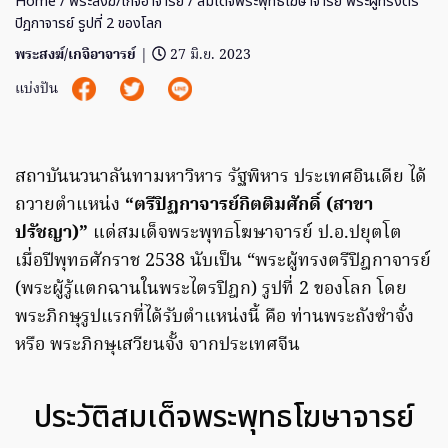
Home
/
พระสงฆ์/เกจิอาจารย์
/ สมเด็จพระพุทธโฆษาจารย์ พระผู้ทรงตรี
ปิฎกาจารย์ รูปที่ 2 ของโลก
พระสงฆ์/เกจิอาจารย์
|
27 มิ.ย. 2023
แบ่งปัน
สถาบันนวนาลันทามหาวิหาร รัฐพิหาร ประเทศอินเดีย ได้
ถวายตำแหน่ง
“ตรีปิฏกาจารย์กิตติมศักดิ์ (สาขา
ปรัชญา)”
แด่สมเด็จพระพุทธโฆษาจารย์ ป.อ.ปยุตโต
เมื่อปีพุทธศักราช 2538 นับเป็น “พระผู้ทรงตรีปิฎกาจารย์
(พระผู้รู้แตกฉานในพระไตรปิฎก) รูปที่ 2 ของโลก โดย
พระภิกษุรูปแรกที่ได้รับตำแหน่งนี้ คือ ท่านพระถังซำจั๋ง
หรือ พระภิกษุเสวียนจั้ง จากประเทศจีน
ประวัติสมเด็จพระพุทธโฆษาจารย์