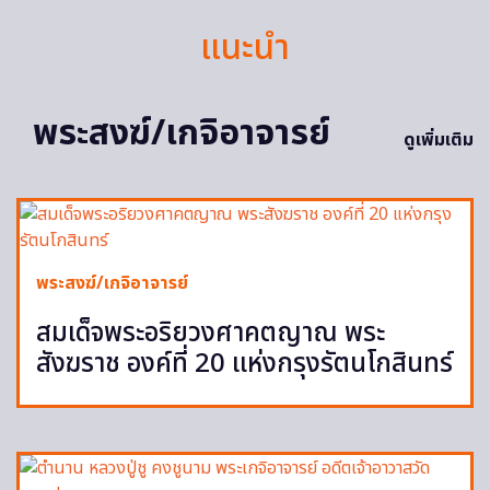
แนะนำ
พระสงฆ์/เกจิอาจารย์
ดูเพิ่มเติม
พระสงฆ์/เกจิอาจารย์
สมเด็จพระอริยวงศาคตญาณ พระ
สังฆราช องค์ที่ 20 แห่งกรุงรัตนโกสินทร์