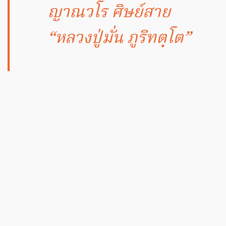
ญาณวโร ศิษย์สาย
“หลวงปู่มั่น ภูริทตฺโต”