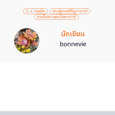
ป. อ. ปยุตฺโต
พระผู้ทรงตรีปิฎกาจารย์
สมเด็จพระพุทธโฆษาจารย์
นักเขียน
bonnevie