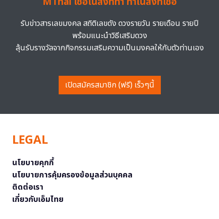
MThai เชื่อในสิ่งที่ทำ ทำในสิ่งที่เชื่อ
รับข่าวสารเลขมงคล สถิติเลขดัง ดวงรายวัน รายเดือน รายปี
พร้อมแนะนำวิธีเสริมดวง
ลุ้นรับรางวัลจากกิจกรรมเสริมความเป็นมงคลให้กับตัวท่านเอง
เปิดสมัครสมาชิก (ฟรี) เร็วๆนี้
LEGAL
นโยบายคุกกี้
นโยบายการคุ้มครองข้อมูลส่วนบุคคล
ติดต่อเรา
เกี่ยวกับเอ็มไทย