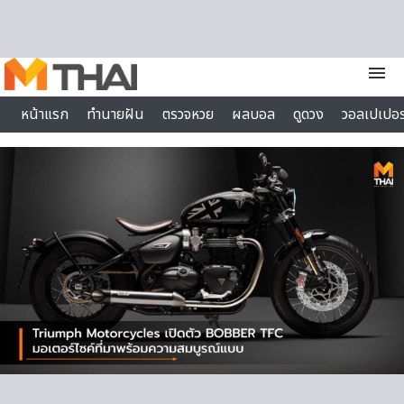
Skip to content
menu
หน้าแรก
ทำนายฝัน
ตรวจหวย
ผลบอล
ดูดวง
วอลเปเปอร
ไลฟ์สไตล์