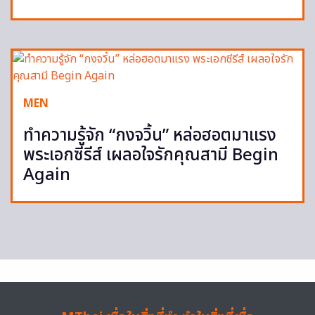
MEN
ทำความรู้จัก “กงจวิ้น” หล่อฮอตมาแรง
พระเอกซีรีส์ เผลอใจรักคุณสามี Begin
Again