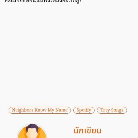
ละเมื่อถึงตอนนั้นฟังเพลงอะไรอยู่?
Neighbors Know My Name
Spotify
Trey Songz
นักเขียน