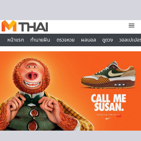
Skip to content
menu
หน้าแรก
ทำนายฝัน
ตรวจหวย
ผลบอล
ดูดวง
วอลเปเปอร
ไลฟ์สไตล์