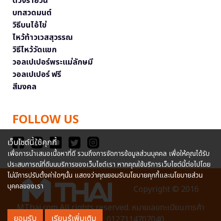
ดวงรายวัน
บทสวดมนต์
วิธีบนไอ้ไข่
ไหว้ท้าวเวสสุวรรณ
วิธีไหว้วัดแขก
วอลเปเปอร์พระแม่ลักษมี
วอลเปเปอร์ ฟรี
สีมงคล
FOLLOW US
เว็บไซต์นี้ใช้คุกกี้
เพื่อการนำเสนอเนื้อหาที่ดี รวมถึงการจัดการข้อมูลส่วนบุคคล เพื่อให้คุณได้รับ
ประสบการณ์ที่ดีบนบริการของเว็บไซต์เรา หากคุณใช้บริการเว็บไซต์นี้ต่อไปโดย
ไม่มีการปรับตั้งค่าใดๆนั้น แสดงว่าคุณยอมรับนโยบายคุกกี้และนโยบายส่วน
บุคคลของเรา
Copyright © 2016
MThai.com All rights reserved. หมายเลขทะเบียนการค้า
ยอมรับ
เรียนรู้เพิ่มเติม
อิเล็กทรอนิกส์ : 0127114707040