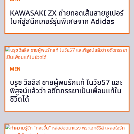
KAWASAKI ZX ถ่ายทอดเส้นสายซูเปอร์
ไบค์สู่สนีกเกอร์รุ่นพิเศษจาก Adidas
MEN
บรูซ วิลลิส ชายผู้พบรักแท้ ในวัย57 และ
พิสูจน์แล้วว่า อดีตภรรยาเป็นเพื่อนแท้ใน
ชีวิตได้