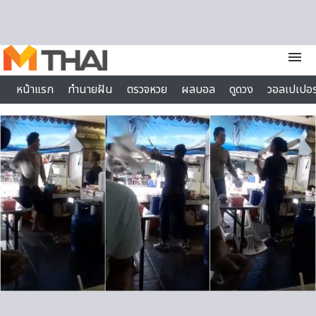
Skip to content
menu
หน้าแรก
ทำนายฝัน
ตรวจหวย
ผลบอล
ดูดวง
วอลเปเปอร
ไลฟ์สไตล์