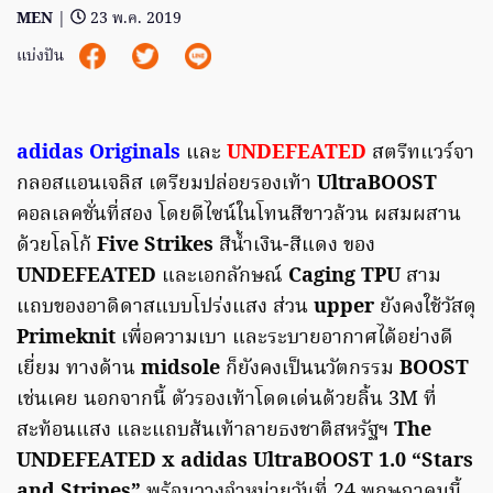
MEN
|
23 พ.ค. 2019
แบ่งปัน
adidas Originals
และ
UNDEFEATED
สตรีทแวร์จา
กลอสแอนเจลิส เตรียมปล่อยรองเท้า
UltraBOOST
คอลเลคชั่นที่สอง โดยดีไซน์ในโทนสีขาวล้วน ผสมผสาน
ด้วยโลโก้
Five Strikes
สีน้ำเงิน-สีแดง
ของ
UNDEFEATED
และเอกลักษณ์
Caging TPU
สาม
แถบของอาดิดาสแบบโปร่งแสง ส่วน
upper
ยังคงใช้วัสดุ
Primeknit
เพื่อความเบา และระบายอากาศได้อย่างดี
เยี่ยม ทางด้าน
midsole
ก็ยังคงเป็นนวัตกรรม
BOOST
เช่นเคย นอกจากนี้ ตัวรองเท้าโดดเด่นด้วยลิ้น 3M ที่
สะท้อนแสง และแถบส้นเท้าลายธงชาติสหรัฐฯ
The
UNDEFEATED x adidas UltraBOOST 1.0 “Stars
and Stripes”
พร้อมวางจำหน่ายวันที่ 24 พฤษภาคมนี้