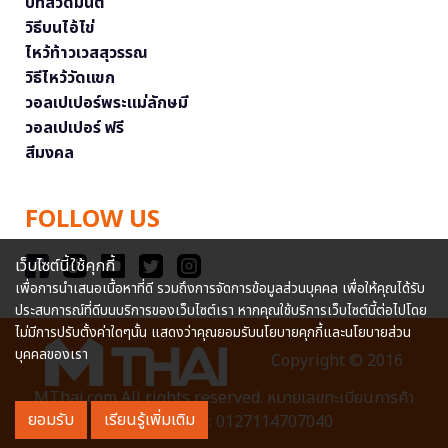
บทสวดมนต์
วิธีบนไอ้ไข่
ไหว้ท้าวเวสสุวรรณ
วิธีไหว้วัดแขก
วอลเปเปอร์พระแม่ลักษมี
วอลเปเปอร์ ฟรี
สีมงคล
FOLLOW US
เว็บไซต์นี้ใช้คุกกี้
เพื่อการนำเสนอเนื้อหาที่ดี รวมถึงการจัดการข้อมูลส่วนบุคคล เพื่อให้คุณได้รับ
ประสบการณ์ที่ดีบนบริการของเว็บไซต์เรา หากคุณใช้บริการเว็บไซต์นี้ต่อไปโดย
ไม่มีการปรับตั้งค่าใดๆนั้น แสดงว่าคุณยอมรับนโยบายคุกกี้และนโยบายส่วน
บุคคลของเรา
Copyright © 2016
MThai.com All rights reserved. หมายเลขทะเบียนการค้า
ยอมรับ
เรียนรู้เพิ่มเติม
อิเล็กทรอนิกส์ : 0127114707040