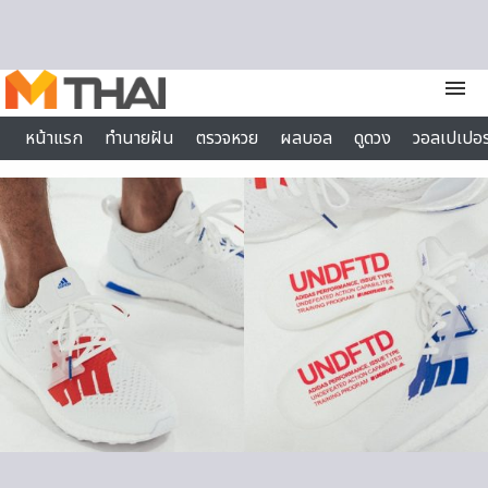
Skip to content
menu
หน้าแรก
ทำนายฝัน
ตรวจหวย
ผลบอล
ดูดวง
วอลเปเปอร
ไลฟ์สไตล์