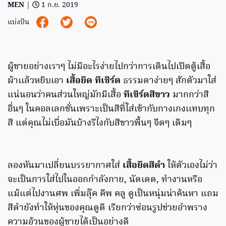
MEN
|
1 ก.ย. 2019
แบ่งปัน
ผู้ชายอย่างเราๆ ไม่มีอะไรง่ายไปกว่าการเดินไปเปิดตู้เสื้อ
ผ้าเเล้วหยิบเอา
เสื้อยืด ทีเชิร์ต
ธรรมดาง่ายๆ สักตัวมาใส่
แน่นอนว่าคนส่วนใหญ่มักมีเสื้อ
ทีเชิร์ตสีขาว
มากกว่าสี
อื่นๆ ในคอลเลกชั่นเพราะเป็นสีที่ใส่เข้ากับกางเกงเเทบทุก
สี แต่คุณไม่เบื่อมันบ้างรึไงกับสีขาวพื้นๆ จืดๆ เดิมๆ
ลองหันมาเปลี่ยนบรรยากาศใส่
เสื้อยืดสีดำ
ให้ตัวเองไม่ว่า
จะเป็นการใส่ไปในออกกำลังกาย, นัดเดต, ทำงานหรือ
แม้แต่ไปงานศพ เพิ่มลุ๊ค คีพ คลู ดูเป็นหนุ่มน่าค้นหา แถม
สีดำยังทำให้หุ่นของคุณดูดี เรียกว่าซ่อนรูปช่วยอำพราง
ความอ้วนของผู้ชายได้เป็นอย่างดี