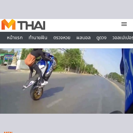
Skip to content
menu
หน้าแรก
ทำนายฝัน
ตรวจหวย
ผลบอล
ดูดวง
วอลเปเปอร
ไลฟ์สไตล์