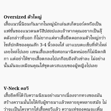
Oversized ตัวใหญ่
เสื้อเเนวนี้นิยมกันมากในหมู่นักเล่นสเก็ตบอร์ดหรือเป็น
แฟชั่นของแนวดนตรีฮิปฮอปเเละถ้าหากคุณอยากเป็นลุ๊
คดังกล่าวที่บอก ก็ไม่ยากแค่หาเสื้อยืดคอกลมตัวใหญ่กว่า
ไซส์ปกติของคุณสัก 3-4 นิ้วลองใส่ เอาแบบตะเข็บที่หัวไหล่
เลยไหล่ไปเลย เเขนเสื้อเลยข้อศอกมานิดหน่อยก็ไม่ผิดกติ
กา แต่อย่าให้ชายเสื้อตกลงไปเกกือบถึงหัวเข่าละ ไม่อย่าง
นั้นมันจะเหมือนคุณใส่ชุดเดรสแบบของผู้หญิงไปเลย
V-Neck คอวี
เสื้อยืดที่ได้รับความนิยมอย่างมากเนื่องจากทรงของมัน
สร้างความมั่นใจให้กับผู้ชายมาเเล้วหลายยุคหลายสมัย ไม่
ว่าจะเป็นใครหากใส่เสื้อคอวีเเล้ว ความเท่ของคุณจะเพิ่ม