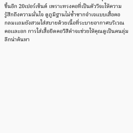
ขึ้นอีก 20เปอร์เซ็นต์ เพราะทรงคอที่เป็นตัววีจะให้ความ
รู้สึกถึงความมั่นใจ ดูภูมิฐานไม่ซ้ำซากจำเจแบบเสื้อคอ
กลมเเถมยังสวมใส่สบายด้วยเนื้อที่ระบายอากาศบริเวณ
คอเเละอก การใส่เสื้อยืดคอวีสีดำจะช่วยให้คุณดูเป็นคนลุ่ม
ลึกน่าค้นหา