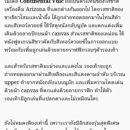
โมเดล
Continental Vulc
ถือเป็นตัวแทนของรสชาติ
เครื่องดื่ม Arizona ที่แตกต่างกันออกไป โดยรสชาติของ
ชาเขียวโสมและน้ำผึ้ง ได้ถูกถ่ายทอดออกมาในโทนสีดำ
และสีเทอร์ควอยซ์ ใช้วัสดุหนังกลับนูบัค และตกแต่งเพิ่ม
เติมด้วยลายปักบนผ้า canvas ส่วนรสชาติของเลม่อน ใช้
หนังฟูลเกรนสีขาวตัดกับสีเทอร์ควอยซ์ในการออกแบบ
พร้อมกับเพิ่มลูกเล่นด้วยลายกราฟฟิกรอบๆตัวรองเท้า
และสำหรับรสชาติมะม่วงและแตงโม รองเท้าจะถูก
ถ่ายทอดออกมาผ่านสีเหลืองและสีแดงตามลำดับ บริเวณ
upper ทำจากหนังกลับแบบนูบัก และเพิ่มความโดดเด่น
ด้วยผ้า canvas ที่ตกแต่งด้วยลายกราฟิก ทำให้ตัว
รองเท้ามีลูกเล่นที่แปลกตาและไม่เหมือนใคร
ยังไม่หมดเพียงเท่านี้ เพราะเรายังมีอีกสองรุ่นสุดพิเศษ