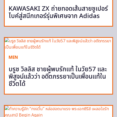
KAWASAKI ZX ถ่ายทอดเส้นสายซูเปอร์
ไบค์สู่สนีกเกอร์รุ่นพิเศษจาก Adidas
MEN
บรูซ วิลลิส ชายผู้พบรักแท้ ในวัย57 และ
พิสูจน์แล้วว่า อดีตภรรยาเป็นเพื่อนแท้ใน
ชีวิตได้