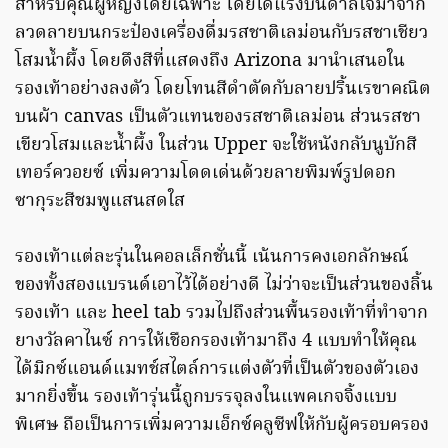
สำหรับคุณผู้หญิงโดยเฉพาะ โดยได้แรงบันดาลใจมาจาก
ลวดลายบนกระป๋องเครื่องดื่มรสชาติเลม่อนกับรสชาเชียว
โสมน้ำผึ้ง โดยดึงสีที่แสดงถึง Arizona มานำเสนอใน
รองเท้าอย่างลงตัว โดยโทนสีดำตัดกับลายปริ้นเรขาคณิต
บนผ้า canvas เป็นตัวแทนของรสชาติเลม่อน ส่วนรสชา
เขียวโสมและน้ำผึ้ง ในส่วน Upper จะใช้หนังกลับนูบักสี
เทอร์ควอยซ์ เพิ่มความโดดเด่นด้วยลายพิมพ์รูปดอก
ซากุระสีชมพูแสนสดใส
รองเท้าแต่ละรุ่นในคอลเล็กชั่นนี้ เน้นการคงเอกลักษณ์
ของทั้งสองแบรนด์เอาไว้ได้อย่างดี ไม่ว่าจะเป็นส่วนของลิ้น
รองเท้า และ heel tab รวมไปถึงส่วนพื้นรองเท้าที่ทำจาก
ยางวัลคาไนซ์ การให้เชือกรองเท้ามาถึง 4 แบบทำให้คุณ
ได้มิกซ์แอนด์แมทช์สไตล์การแต่งตัวที่เป็นตัวของตัวเอง
มากยิ่งขึ้น รองเท้ารุ่นนี้ถูกบรรจุลงในแพคเกจจิ้งแบบ
พิเศษ ถือเป็นการเพิ่มความเอ็กซ์คลูซีฟให้กับผู้ครอบครอง