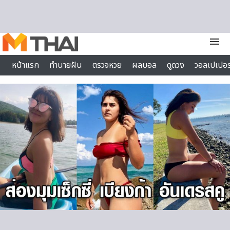
Skip to content
menu
หน้าแรก
ทำนายฝัน
ตรวจหวย
ผลบอล
ดูดวง
วอลเปเปอร
ไลฟ์สไตล์