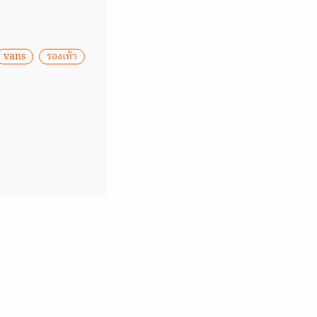
vans
รองเท้า