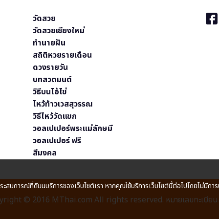
วัดสวย
วัดสวยเชียงใหม่
ทำนายฝัน
สถิติหวยรายเดือน
ดวงรายวัน
บทสวดมนต์
วิธีบนไอ้ไข่
ไหว้ท้าวเวสสุวรรณ
วิธีไหว้วัดแขก
วอลเปเปอร์พระแม่ลักษมี
วอลเปเปอร์ ฟรี
สีมงคล
ประสบการณ์ที่ดีบนบริการของเว็บไซต์เรา หากคุณใช้บริการเว็บไซต์นี้ต่อไปโดยไม่มีการ
right © 2016 MThai.com All rights reserved. หมายเลขทะเบียนก