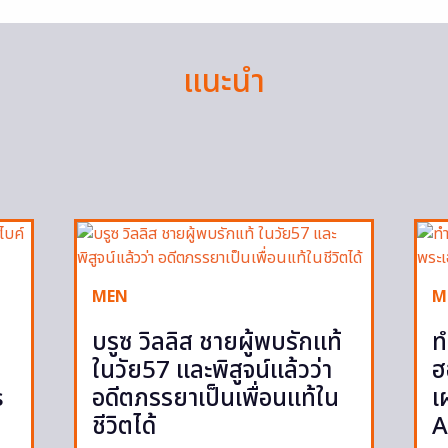
แนะนำ
MEN
M
บรูซ วิลลิส ชายผู้พบรักแท้
ท
ในวัย57 และพิสูจน์แล้วว่า
ฮ
s
อดีตภรรยาเป็นเพื่อนแท้ใน
เ
ชีวิตได้
A