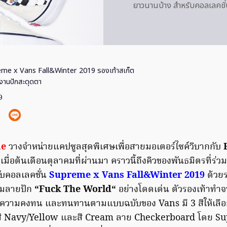
ยาวนานบ้าง สำหรับคอลเลคช
me x Vans Fall&Winter 2019 รองเท้าสเก็ต
งานปักสะดุดตา
9
e
วางจำหน่ายแคปซูลสุดพิเศษเพื่อสายมอเตอร์ไซค์วิบากกับ
 เมื่อต้นเดือนตุลาคมที่ผ่านมา คราวนี้ถึงคิวของพันธมิตรที่ร่ว
บคอลเลคชั่น
Supreme x Vans Fall&Winter 2019
ด้วยร
มลายปัก
“
Fuck The World
“
อย่างโดดเด่น ตัวรองเท้าทำ
นความคงทน และทนทานตามแบบฉบับของ Vans มี 3 สีให้เลือก 
 สี Navy/Yellow และสี Cream ลาย Checkerboard โดย S