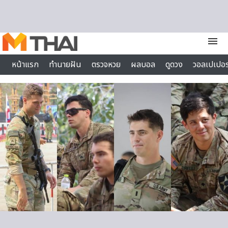
Skip to content
menu
หน้าแรก
ทำนายฝัน
ตรวจหวย
ผลบอล
ดูดวง
วอลเปเปอร
ไลฟ์สไตล์