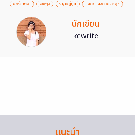
ลดน้ำหนัก
ลดพุง
หนุ่มญี่ปุ่น
ออกกำลังกายลดพุง
นักเขียน
kewrite
แนะนำ