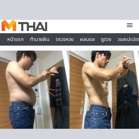
Skip to content
menu
หน้าแรก
ทำนายฝัน
ตรวจหวย
ผลบอล
ดูดวง
วอลเปเปอร
ไลฟ์สไตล์