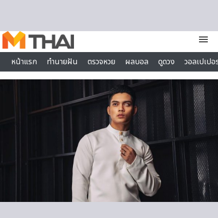
Skip to content
menu
หน้าแรก
ทำนายฝัน
ตรวจหวย
ผลบอล
ดูดวง
วอลเปเปอร
ไลฟ์สไตล์