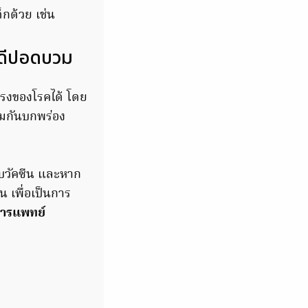
็กด้วย เช่น
พีดีปอดบวม
รงของโรคได้ โดย
ุ้มกันบกพร่อง
รับวัคซีน และหาก
้น เพื่อเป็นการ
มารแพทย์