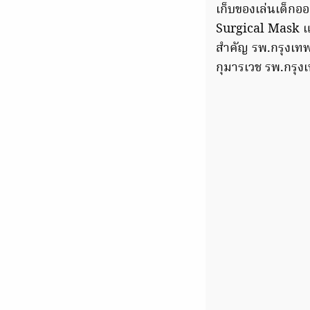
เก็บของเล่นเด็กอ
Surgical Mask แล
สำคัญ รพ.กรุงเทพ 
กุมารเวช รพ.กรุง