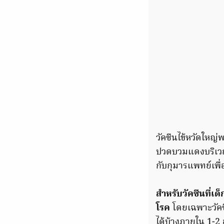
วัคซีนไข้หวัดใหญ่
ปวดบวมแดงบริเวณต
กับกุมารแพทย์เพื
สำหรับวัคซีนที่เด
โรค
โดยเฉพาะวัคซี
ได้บ้างภายใน 1-2 