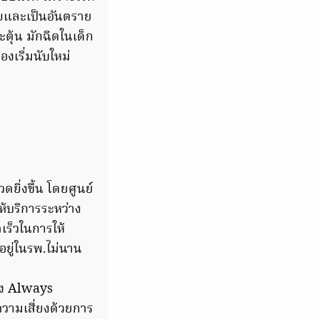
สียและเป็นอันตราย
ะตุ้น มักฉีดในเด็ก
งเริ่มนับใหม่
ิ่งขึ้น โดยศูนย์
ห้บริการระหว่าง
เร็วในการให้
อยู่ในรพ.ไม่นาน
ึง Always
วามเสี่ยงด้วยการ