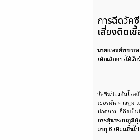
การฉีดวัคซ
เสี่ยงติดเชื
นายแพทย์พรเทพ 
เด็กเล็กควรได้รับ
วัคซีนป้องกันโรคต
เยอรมัน-คางทูม แล
ปอดบวม ก็ถือเป็นอี
กระตุ้นระบบภูมิคุ
อายุ 6 เดือนขึ้นไป