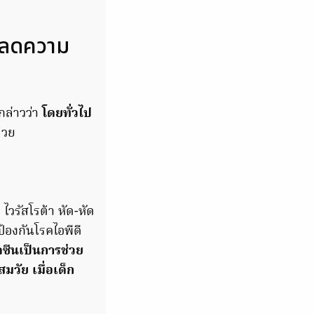
ย ลดความ
กล่าวว่า
โดยทั่วไป
้วย
ไวรัสโรต้า หัด-หัด
้องกันโรคไอพีดี
คซีนเป็นการช่วย
มวัย เมื่อเด็ก