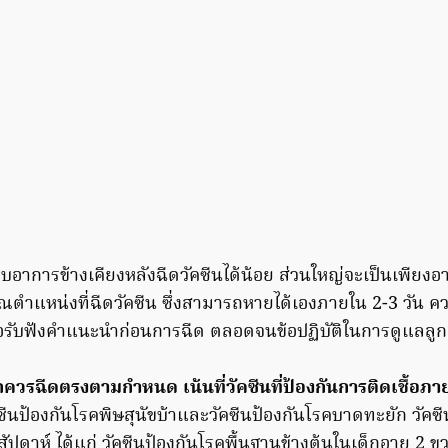
พบอาการข้างเคียงหลังฉีดวัคซีนได้น้อย ส่วนใหญ่จะเป็นเพียงอ
ำแหน่งที่ฉีดวัคซีน ซึ่งสามารถหายได้เองภายใน 2-3 วัน ควร
่อรับฟังคำแนะนำก่อนการฉีด ตลอดจนข้อปฏิบัติในการดูแลลูกเม
็กควรฉีดตรงตามกำหนด เน้นที่วัคซีนที่ป้องกันการติดเชื้อภา
นป้องกันโรคพิษสุนัขบ้าและวัคซีนป้องกันโรคบาดทะยัก วัคซีน
สัปดาห์ ได้แก่ วัคซีนป้องกันโรคพื้นฐานข้างต้นในเด็กอายุ 2