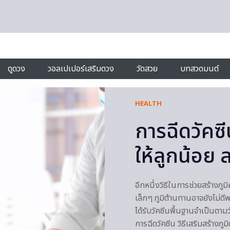
ดูดวง
วอลเปเปอร์เสริมดวง
วัดสวย
บทสวดมนต์
HEALTH
การฉีดวัคซี
ให้ลูกน้อย 
อีกหนึ่งวิธีในการช่วยสร้างภูม
เล็กๆ ภูมิต้านทานอาจยังไม่ดี
ได้รับวัคซีนพื้นฐานจำเป็นตาม
การฉีดวัคซีน วิธีเสริมสร้างภ