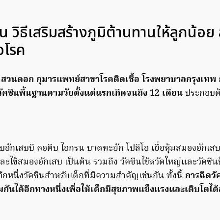
ีน วิธีเสริมสร้างภูมิต้านทานให้ลูกน้อ
้อโรค
สวนดอก กุมารแพทย์สาขาโรคติดเชื้อ โรงพยาบาลกรุงเทพ
วัคซีนพื้นฐานตามวัยตั้งแต่แรกเกิดจนถึง 12 เดือน
ประกอบด
ับอักเสบบี คอตีบ ไอกรน บาดทะยัก โปลิโอ เยื่อหุ้มสมองอักเสบ 
ะไข้สมองอักเสบ เป็นต้น รวมถึง วัคซีนไข้หวัดใหญ่และวัคซีนป
กหนึ่งวัคซีนสำหรับเด็กที่มีความสำคัญเช่นกัน ทั้งนี้
การฉีดวั
้มกันได้อีกทางหนึ่งเพื่อให้เด็กมีสุขภาพแข็งแรงและเติบโตได้ส