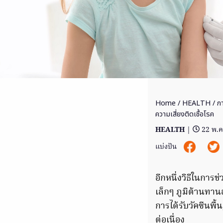
Home
/
HEALTH
/ กา
ความเสี่ยงติดเชื้อโรค
HEALTH
|
22 พ.ค
แบ่งปัน
อีกหนึ่งวิธีในการช
เล็กๆ ภูมิต้านทาน
การได้รับวัคซีนพ
ต่อเนื่อง