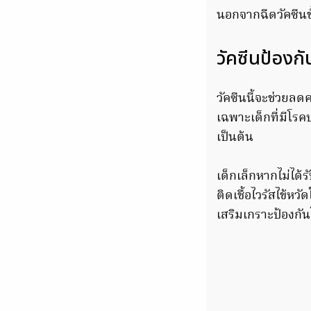
นอกจากฉีดวัคซีนขั
วัคซีนป้องก
วัคซีนนี้จะช่วย
เฉพาะเด็กที่มีโรค
เป็นต้น
เด็กเล็กหากไม่ได้ร
ติดเชื้อไวรัสไข้หว
เสริมเกราะป้องกัน