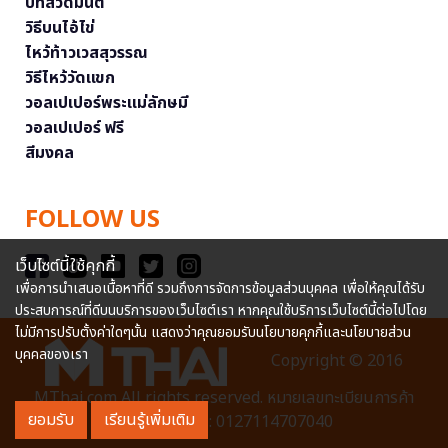
บทสวดมนต์
วิธีบนไอ้ไข่
ไหว้ท้าวเวสสุวรรณ
วิธีไหว้วัดแขก
วอลเปเปอร์พระแม่ลักษมี
วอลเปเปอร์ ฟรี
สีมงคล
FOLLOW US
เว็บไซต์นี้ใช้คุกกี้
เพื่อการนำเสนอเนื้อหาที่ดี รวมถึงการจัดการข้อมูลส่วนบุคคล เพื่อให้คุณได้รับ
ประสบการณ์ที่ดีบนบริการของเว็บไซต์เรา หากคุณใช้บริการเว็บไซต์นี้ต่อไปโดย
ไม่มีการปรับตั้งค่าใดๆนั้น แสดงว่าคุณยอมรับนโยบายคุกกี้และนโยบายส่วน
บุคคลของเรา
Copyright © 2016
MThai.com All rights reserved. หมายเลขทะเบียนการค้า
ยอมรับ
เรียนรู้เพิ่มเติม
อิเล็กทรอนิกส์ : 0127114707040