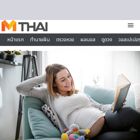
Skip to content
menu
หน้าแรก
ทำนายฝัน
ตรวจหวย
ผลบอล
ดูดวง
วอลเปเปอร
ไลฟ์สไตล์