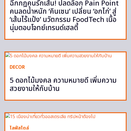
ฉีกกฎคนรักเส้น! ปลดล็อก Pain Point
คนลดน้ำหนัก ‘คินเซน’ เปลี่ยน ‘อกไก่’ สู่
‘เส้นไร้แป้ง’ นวัตกรรม FoodTech เนื้อ
นุ่มตอบโจทย์เทรนด์เฮลตี้
DECOR
5 ดอกไม้มงคล ความหมายดี เพิ่มความ
สวยงามให้กับบ้าน
ไลฟ์สไตล์