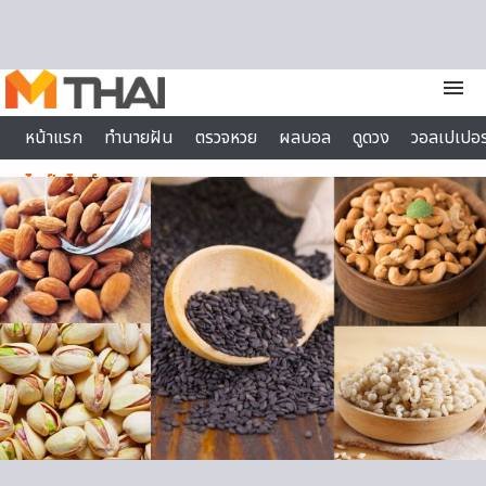
Skip to content
menu
หน้าแรก
ทำนายฝัน
ตรวจหวย
ผลบอล
ดูดวง
วอลเปเปอร
ไลฟ์สไตล์