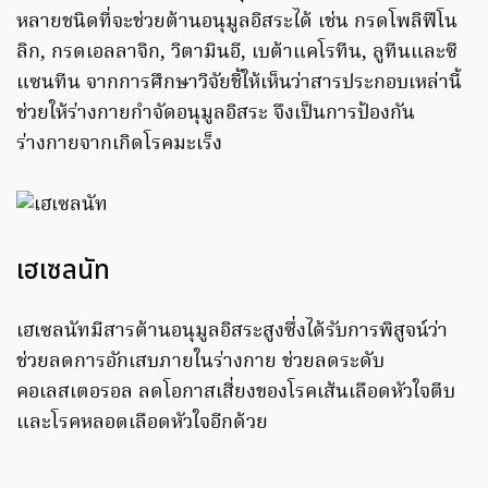
หลายชนิดที่จะช่วยต้านอนุมูลอิสระได้ เช่น กรดโพลิฟีโน
ลิก, กรดเอลลาจิก, วิตามินอี, เบต้าแคโรทีน, ลูทีนและซี
แซนทีน จากการศึกษาวิจัยชี้ให้เห็นว่าสารประกอบเหล่านี้
ช่วยให้ร่างกายกำจัดอนุมูลอิสระ จึงเป็นการป้องกัน
ร่างกายจากเกิดโรคมะเร็ง
เฮเซลนัท
เฮเซลนัทมีสารต้านอนุมูลอิสระสูงซึ่งได้รับการพิสูจน์ว่า
ช่วยลดการอักเสบภายในร่างกาย ช่วยลดระดับ
คอเลสเตอรอล ลดโอกาสเสี่ยงของโรคเส้นเลือดหัวใจตีบ
และโรคหลอดเลือดหัวใจอีกด้วย