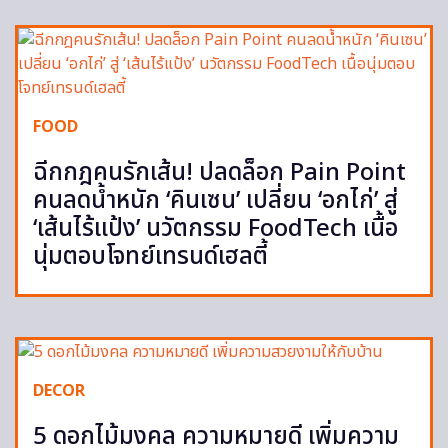
FOOD
ฉีกกฎคนรักเส้น! ปลดล็อก Pain Point
คนลดน้ำหนัก ‘คินเซน’ เปลี่ยน ‘อกไก่’ สู่
‘เส้นไร้แป้ง’ นวัตกรรม FoodTech เนื้อ
นุ่มตอบโจทย์เทรนด์เฮลตี้
DECOR
5 ดอกไม้มงคล ความหมายดี เพิ่มความ