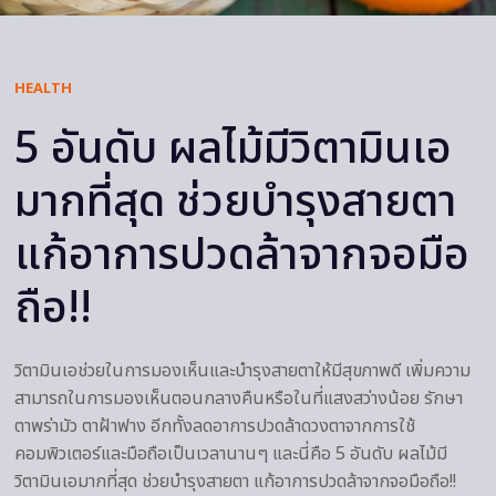
HEALTH
5 อันดับ ผลไม้มีวิตามินเอ
มากที่สุด ช่วยบำรุงสายตา
แก้อาการปวดล้าจากจอมือ
ถือ!!
วิตามินเอช่วยในการมองเห็นและบำรุงสายตาให้มีสุขภาพดี เพิ่มความ
สามารถในการมองเห็นตอนกลางคืนหรือในที่แสงสว่างน้อย รักษา
ตาพร่ามัว ตาฝ้าฟาง อีกทั้งลดอาการปวดล้าดวงตาจากการใช้
คอมพิวเตอร์และมือถือเป็นเวลานานๆ และนี่คือ 5 อันดับ ผลไม้มี
วิตามินเอมากที่สุด ช่วยบำรุงสายตา แก้อาการปวดล้าจากจอมือถือ!!