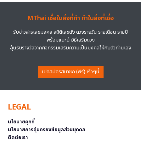
MThai เชื่อในสิ่งที่ทำ ทำในสิ่งที่เชื่อ
รับข่าวสารเลขมงคล สถิติเลขดัง ดวงรายวัน รายเดือน รายปี
พร้อมแนะนำวิธีเสริมดวง
ลุ้นรับรางวัลจากกิจกรรมเสริมความเป็นมงคลให้กับตัวท่านเอง
เปิดสมัครสมาชิก (ฟรี) เร็วๆนี้
LEGAL
นโยบายคุกกี้
นโยบายการคุ้มครองข้อมูลส่วนบุคคล
ติดต่อเรา