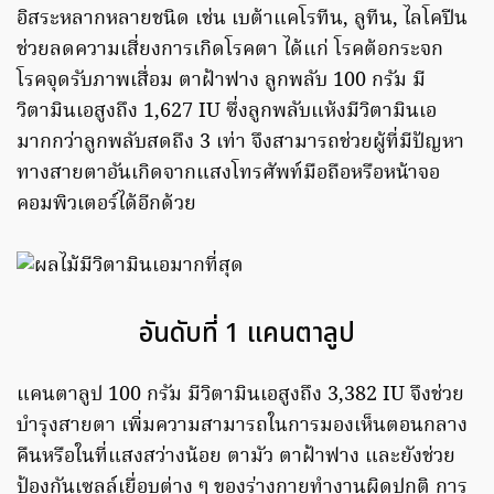
อิสระหลากหลายชนิด เช่น เบต้าแคโรทีน, ลูทีน, ไลโคปีน
ช่วยลดความเสี่ยงการเกิดโรคตา ได้แก่ โรคต้อกระจก
โรคจุดรับภาพเสื่อม ตาฝ้าฟาง ลูกพลับ 100 กรัม มี
วิตามินเอสูงถึง 1,627 IU ซึ่งลูกพลับแห้งมีวิตามินเอ
มากกว่าลูกพลับสดถึง 3 เท่า จึงสามารถช่วยผู้ที่มีปัญหา
ทางสายตาอันเกิดจากแสงโทรศัพท์มือถือหรือหน้าจอ
คอมพิวเตอร์ได้อีกด้วย
อันดับที่ 1 แคนตาลูป
แคนตาลูป 100 กรัม มีวิตามินเอสูงถึง 3,382 IU จึงช่วย
บำรุงสายตา เพิ่มความสามารถในการมองเห็นตอนกลาง
คืนหรือในที่แสงสว่างน้อย ตามัว ตาฝ้าฟาง และยังช่วย
ป้องกันเซลล์เยื่อบุต่าง ๆ ของร่างกายทำงานผิดปกติ การ