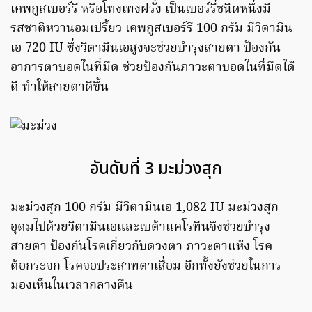
เคพกูสเบอร์รี หรือโทงเทงฝรั่ง เป็นเบอร์รี่ชนิดหนึ่งมี
รสชาติหวานอมเปรี้ยว เคพกูสเบอร์รี 100 กรัม มีวิตามิน
เอ 720 IU ซึ่งวิตามินเอสูงจะช่วยบำรุงสายตา ป้องกัน
อาการตาบอดในที่มืด ช่วยป้องกันภาวะตาบอดในที่มืดได้
ดี ทำให้สายตาดีขึ้น
อันดับที่ 3 มะม่วงสุก
มะม่วงสุก 100 กรัม มีวิตามินเอ 1,082 IU มะม่วงสุก
อุดมไปด้วยวิตามินเอและเบต้าแคโรทีนจึงช่วยบำรุง
สายตา ป้องกันโรคเกี่ยวกับดวงตา ภาวะตาแห้ง โรค
ต้อกระจก โรคจอประสาทตาเสื่อม อีกทั้งยังช่วยในการ
มองเห็นในเวลากลางคืน