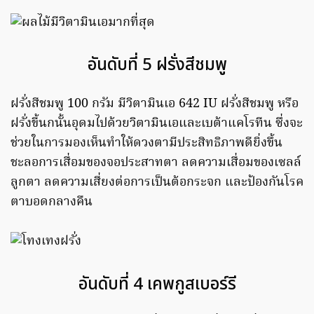
อันดับที่ 5 ฝรั่งสีชมพู
ฝรั่งสีชมพู 100 กรัม มีวิตามินเอ 642 IU ฝรั่งสีชมพู หรือ
ฝรั่งขี้นกนั้นอุดมไปด้วยวิตามินเอและเบต้าแคโรทีน ซึ่งจะ
ช่วยในการมองเห็นทำให้ดวงตามีประสิทธิภาพดียิ่งขึ้น
ชะลอการเสื่อมของจอประสาทตา ลดความเสื่อมของเซลล์
ลูกตา ลดความเสี่ยงต่อการเป็นต้อกระจก และป้องกันโรค
ตาบอดกลางคืน
อันดับที่ 4 เคพกูสเบอร์รี