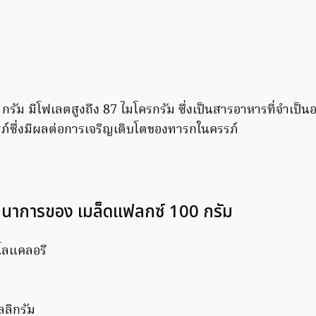
รัม มีโฟเลตสูงถึง 87 ไมโครกรัม ซึ่งเป็นสารอาหารที่จำเป็นอ
รรภ์ซึ่งมีผลต่อการเจริญเติบโตของทารกในครรภ์
ชนาการของ เมล็ดแฟลกซ์ 100 กรัม
ิโลแคลอรี
ลลิกรัม