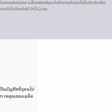
ะดับคอเลสเตอรอล เมล็ดแฟลกซ์อุดมไปด้วยกรดไขมันไม่อิ่มตัวเชิงเดี่ยว
ิ่มระดับไขมันชนิดดี (HDL) และ…
ป็นธัญพืชที่อุดมไป
ือสรรพคุณของเมล็ด