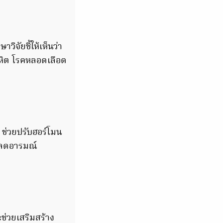
ิจัยชี้ให้เห็นว่า
ลหิต โรคหลอดเลือด
 ช่วยปรับฮอร์โมน
 ลดอารมณ์
ะช่วยเสริมสร้าง