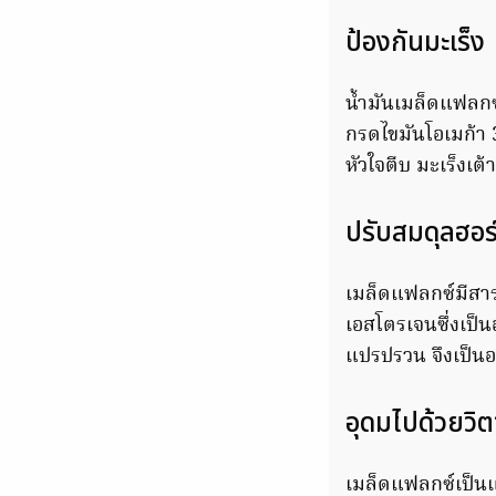
ป้องกันมะเร็ง
น้ำมันเมล็ดแฟลกซ์
กรดไขมันโอเมก้า 
หัวใจตีบ มะเร็งเต
ปรับสมดุลฮอร
เมล็ดแฟลกซ์มีสาร
เอสโตรเจนซึ่งเป
แปรปรวน จึงเป็นอ
อุดมไปด้วยวิต
เมล็ดแฟลกซ์เป็นแห