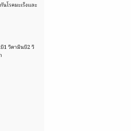
งกันโรคมะเร็งและ
1 วิตามินบี2 วิ
า