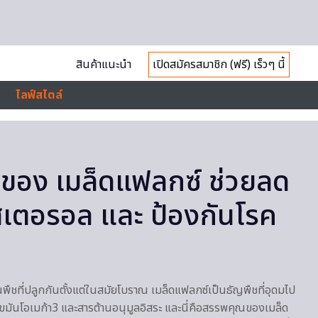
สินค้าแนะนำ
เปิดสมัครสมาชิก (ฟรี) เร็วๆ นี้
ไลฟ์สไตล์
ของ เมล็ดแฟลกซ์ ช่วยลด
สเตอรอล และ ป้องกันโรค
พืชที่ปลูกกันตั้งแต่ในสมัยโบราณ เมล็ดแฟลกซ์เป็นธัญพืชที่อุดมไป
ดไขมันโอเมก้า3 และสารต้านอนุมูลอิสระ และนี่คือสรรพคุณของเมล็ด