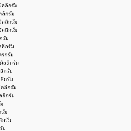
ิลลิกรัม
ลลิกรัม
ิลลิกรัม
ิลลิกรัม
ิกรัม
ลลิกรัม
ครกรัม
ิลลิกรัม
ลิกรัม
ลิกรัม
ิลลิกรัม
ลลิกรัม
ัม
กรัม
ิกรัม
รัม