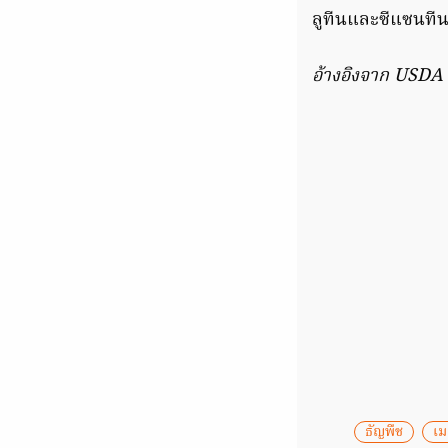
ลูทีนและซีแซนทีน
อ้างอิงจาก USDA
ธัญพืช
เม