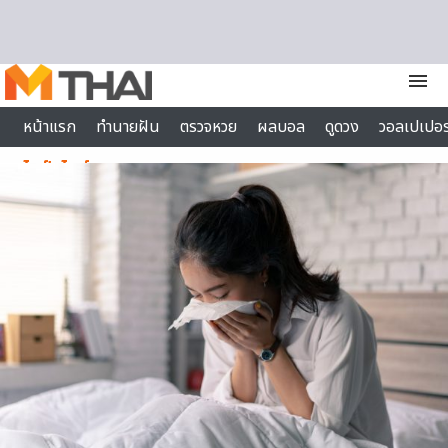
Skip to content
menu
หน้าแรก
ทำนายฝัน
ตรวจหวย
ผลบอล
ดูดวง
วอลเปเปอร
ไลฟ์สไตล์