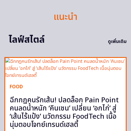
แนะนำ
ไลฟ์สไตล์
ดูเพิ่มเติม
FOOD
ฉีกกฎคนรักเส้น! ปลดล็อก Pain Point
คนลดน้ำหนัก ‘คินเซน’ เปลี่ยน ‘อกไก่’ สู่
‘เส้นไร้แป้ง’ นวัตกรรม FoodTech เนื้อ
นุ่มตอบโจทย์เทรนด์เฮลตี้