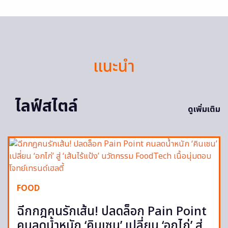
แนะนำ
ไลฟ์สไตล์
ดูเพิ่มเติม
FOOD
ฉีกกฎคนรักเส้น! ปลดล็อก Pain Point
คนลดน้ำหนัก ‘คินเซน’ เปลี่ยน ‘อกไก่’ สู่