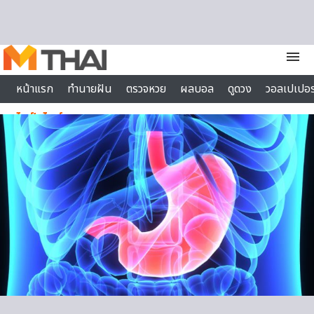
Skip to content
menu
หน้าแรก
ทำนายฝัน
ตรวจหวย
ผลบอล
ดูดวง
วอลเปเปอร
ไลฟ์สไตล์