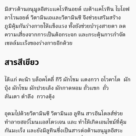
มีสารต้านอนุมูลอิสระแคโรทีนอยด์ เบต้าแคโรทีน ไบโอฟ
ลาโวนอยด์ วิตามินเอและวิตามินซี จึงช่วยเสริมสร้าง
ภูมิคุ้มกันร่างกายให้แข็งแรง ทั้งยังช่วยบำรุงสายตา ลด
ความเสี่ยงจากการเป็นต้อกระจก และกระตุ้นการกำจัด
เซลล์มะเร็งของร่างกายอีกด้วย
สารสีเขียว
ได้แก่ คะน้า บล็อคโคลี่ กีวี ผักโขม แตงกวา อโวคาโด ผัก
บุ้ง ผักโขม ผักปวยเล้ง ผักกาดหอม ถั่วแขก ถั่ว
ลันเตา ตำลึง กวางตุ้ง
อุดมไปด้วยวิตามินซี วิตามินเอ ลูทีน สารอินโดลส์ช่วย
ทำลายฮอร์โมนแอสโตรเจน และ ทำให้เกิดเอนไซม์ที่คุ้ม
กันมะเร็ง และยังมีลูทีนซึ่งเป็นสารต่อต้านอนุมูลอิสระ