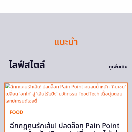
แนะนำ
ไลฟ์สไตล์
ดูเพิ่มเติม
FOOD
ฉีกกฎคนรักเส้น! ปลดล็อก Pain Point