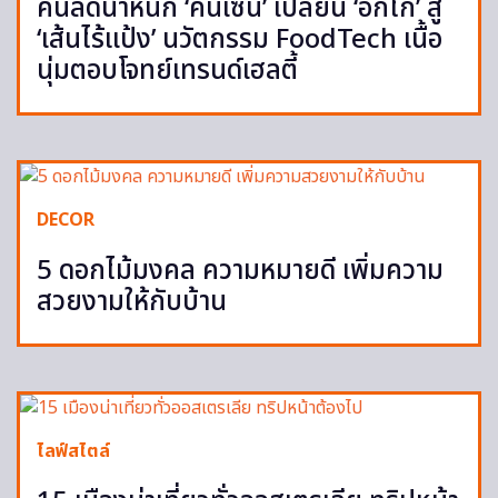
คนลดน้ำหนัก ‘คินเซน’ เปลี่ยน ‘อกไก่’ สู่
‘เส้นไร้แป้ง’ นวัตกรรม FoodTech เนื้อ
นุ่มตอบโจทย์เทรนด์เฮลตี้
DECOR
5 ดอกไม้มงคล ความหมายดี เพิ่มความ
สวยงามให้กับบ้าน
ไลฟ์สไตล์