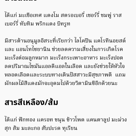
ได้แก่ มะเขือเทศ แตงโม สตรอเบอรี่ เชอร์รี่ ชมพู่ ราส
เบอร์รี่ ทับทิม พริกแดง บีทรูท
มีสารต้านอนุมูลอิสระที่เรียกว่า ไลโคปีน แคโรทีนอยสด์
และ แอนโทไซยานิน ช่วยลดความเสี่ยงในการเกิดโรค
มะเร็งต่อมลูกหมาก มะเร็งกระเพาะอาหาร มะเร็งปอด
ลดปริมาณไขมันแอลดีแอลในเลือด และยังช่วยให้หัวใจ
หลอดเลือดและระบบทางเดินปัสสาวะมีสุขภาพดี แถม
ผักผลไม้สีแดงมักจะอุดมไปด้วยวิตามินซีอีกด้วยนะ
สารสีเหลือง/ส้ม
ได้แก่ ฟักทอง แครอท ขนุน ข้าวโพด แคนตาลูป มะม่วง
สุก ส้ม มะละกอ สับปะรด ทุเรียน