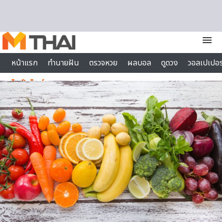
Skip to content
menu
หน้าแรก
ทำนายฝัน
ตรวจหวย
ผลบอล
ดูดวง
วอลเปเปอร
ไลฟ์สไตล์