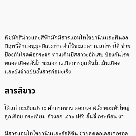
พืชผักสีม่วงและสีฟ้ามักมีสารแอนโทไซยานินและฟีนอล
มีฤทธิ์ต้านอนุมูลอิสระช่วยทำให้ชะลอความแก่ชราได้ ช่วย
ป้องกันโรคต้อกระจก ทางเดินปัสสาวะอักเสบ ป้องกันโรค
หลอดเลือดหัวใจ ชะลอการเกิดการอุดตันในเส้นเลือด
และยังช่วยยับยั้งสารก่อมะเร็ง
สารสีขาว
ได้แก่ มะเขือเปราะ ผักกาดขาว ดอกแค ฝรั่ง หอมหัวใหญ่
ลูกเดือย กระเทียม ถั่วงอก เงาะ ฝรั่ง ลิ้นจี่ กระท้อน งา
มีสารแอนโทไซยานินและอัลลิซิน ช่วยลดคอเลสเตอรอล