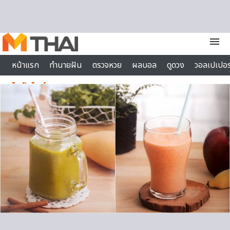
Skip to content
menu
หน้าแรก
ทำนายฝัน
ตรวจหวย
ผลบอล
ดูดวง
วอลเปเปอร
ไลฟ์สไตล์