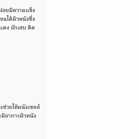
ดฝอยมีความแข็ง
นใต้ผิวหนังซึ่ง
มแดง อักเสบ ติด
ะช่วยให้ผนังเซลล์
ะมีอาการผิวหนัง