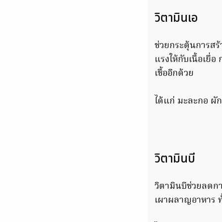
วิตามินเอ
ช่วยกระตุ้นการสร้
แรงให้กับเนื้อเยื
เชื้ออีกด้วย
ได้แก่ มะละกอ ผั
วิตามินบี
วิตามินบีช่วยลดกา
เผาผลาญอาหาร ทั้ง