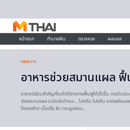
Skip to content
หน้าแรก
ทำนายฝัน
ตรวจหวย
ผลบอล
HEALTH
อาหารช่วยสมานแผล ฟื้นฟ
อาหารมีส่วนสำคัญที่จะทำให้ร่างกายฟื้นฟูได้เร็วขึ้น การรับป
ช่วยสมานแผล จะมีอะไรบ้างนะ… โปรตีน โปรตีน จะช่วยซ่อมแซมเ
โครงสร้าง เนื้อเยื่อ ผิว กระดูกอ่อน…