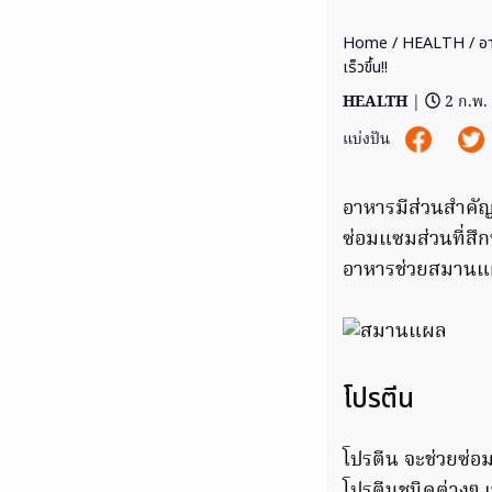
Home
/
HEALTH
/ อ
เร็วขึ้น!!
HEALTH
|
2 ก.พ.
แบ่งปัน
อาหารมีส่วนสำคัญท
ซ่อมแซมส่วนที่สึก
อาหารช่วยสมานแ
โปรตีน
โปรตีน จะช่วยซ่อม
โปรตีนชนิดต่างๆ เ