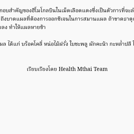
ะกอบสำคัญของฮีโมโกลบินในเม็ดเลือดแดงซึ่งเป็นตัวการที่จะ
รวมถึงบาดแผลที่ต้องการออกซิเจนในการสมานแผล ถ้าขาดธาตุ
อยลง ทำให้แผลหายช้า
ด้แก่ บร็อคโคลี่ หน่อไม้ฝรั่ง ใบชะพลู ผักคะน้า กะหล่ำปลี ใบข
เรียบเรียงโดย Health Mthai Team