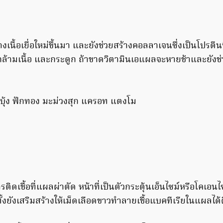
างเนื้อเยื่อใหม่ขึ้นมา และยังช่วยสร้างคอลลาเจนซึ่งเป็นโปรตีน
่อ กล้ามเนื้อ และกระดูก ถ้าขาดวิตามินเอแผลจะหายช้าและยังช
กบุ้ง ฟักทอง มะม่วงสุก แครอท แตงโม
รติดเชื้อที่แผลผ่าตัด หน้าที่เป็นตัวกระตุ้นเอ็นไซม์หรือโคเ
ยังเสริมสร้างให้เม็ดเลือดขาวทำลายเชื้อแบคทีเรียในแผลได้ด