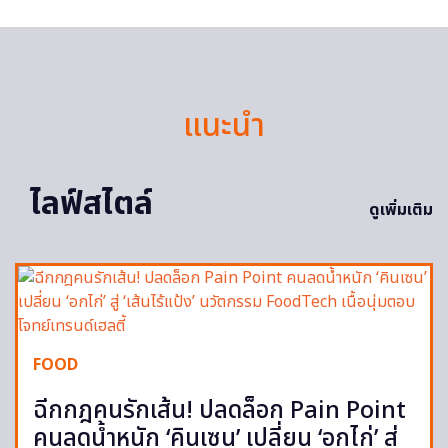
แนะนำ
ไลฟ์สไตล์
ดูเพิ่มเติม
FOOD
ฉีกกฎคนรักเส้น! ปลดล็อก Pain Point
คนลดน้ำหนัก ‘คินเซน’ เปลี่ยน ‘อกไก่’ สู่