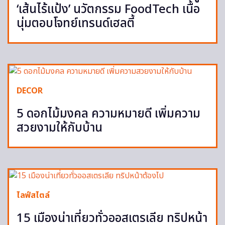
‘เส้นไร้แป้ง’ นวัตกรรม FoodTech เนื้อ
นุ่มตอบโจทย์เทรนด์เฮลตี้
DECOR
5 ดอกไม้มงคล ความหมายดี เพิ่มความ
สวยงามให้กับบ้าน
ไลฟ์สไตล์
15 เมืองน่าเที่ยวทั่วออสเตรเลีย ทริปหน้า