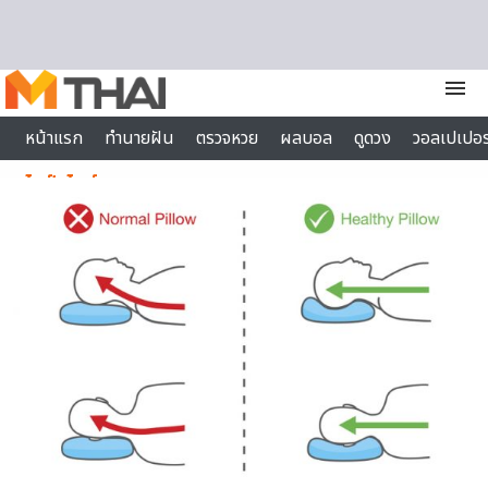
Skip to content
menu
หน้าแรก
ทำนายฝัน
ตรวจหวย
ผลบอล
ดูดวง
วอลเปเปอร
ไลฟ์สไตล์