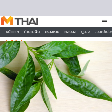
Skip to content
menu
หน้าแรก
ทำนายฝัน
ตรวจหวย
ผลบอล
ดูดวง
วอลเปเปอร
ไลฟ์สไตล์