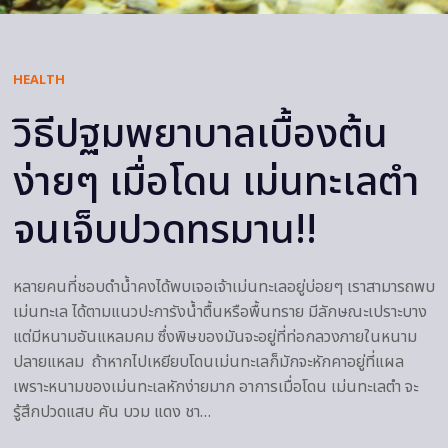
HEALTH
วิธีปฐมพยาบาลเบื้องต้น
ง่ายๆ เมื่อโดน เม่นทะเลตำ
จนเจ็บปวดทรมาน!!
หลายคนที่ชอบดำน้ำคงได้พบเจอเจ้าเม่นทะเลอยู่บ่อยๆ เราสามารถพบ
เม่นทะเล ได้ตามแนวปะการังน้ำตื้นหรือพื้นทราย มีลักษณะเปราะบาง
แต่มีหนามอันแหลมคม ซึ่งพิษของมันจะอยู่ที่ท่อกลวงภายในหนาม
ปลายแหลม ถ้าหากไปเหยียบโดนเม่นทะเลก็มักจะหักคาอยู่ที่แผล
เพราะหนามของเม่นทะเลหักง่ายมาก อาการเมื่อโดน เม่นทะเลตำ จะ
รู้สึกปวดแสบ คัน บวม แดง ชา…