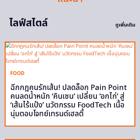
ไลฟ์สไตล์
ดูเพิ่มเติม
FOOD
ฉีกกฎคนรักเส้น! ปลดล็อก Pain Point
คนลดน้ำหนัก ‘คินเซน’ เปลี่ยน ‘อกไก่’ สู่
‘เส้นไร้แป้ง’ นวัตกรรม FoodTech เนื้อ
นุ่มตอบโจทย์เทรนด์เฮลตี้