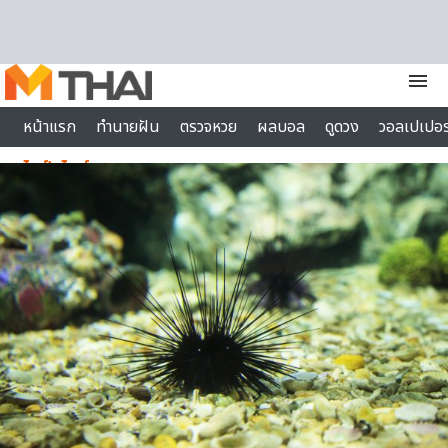
Skip to content
menu
หน้าแรก
ทำนายฝัน
ตรวจหวย
ผลบอล
ดูดวง
วอลเปเปอร
ไลฟ์สไตล์