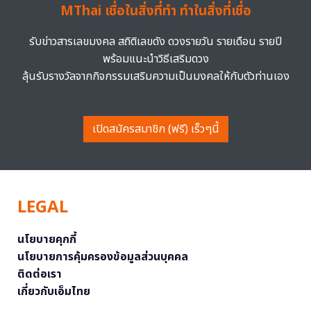
MThai เชื่อในสิ่งที่ทำ ทำในสิ่งที่เชื่อ
รับข่าวสารเลขมงคล สถิติเลขดัง ดวงรายวัน รายเดือน รายปี
พร้อมแนะนำวิธีเสริมดวง
ลุ้นรับรางวัลจากกิจกรรมเสริมความเป็นมงคลให้กับตัวท่านเอง
เปิดสมัครสมาชิก (ฟรี) เร็วๆนี้
LEGAL
นโยบายคุกกี้
นโยบายการคุ้มครองข้อมูลส่วนบุคคล
ติดต่อเรา
เกี่ยวกับเอ็มไทย