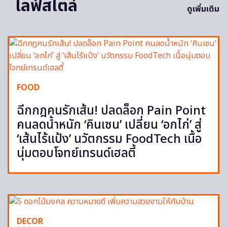
ไลฟ์สไตล์
ดูเพิ่มเติม
FOOD
ฉีกกฎคนรักเส้น! ปลดล็อก Pain Point
คนลดน้ำหนัก ‘คินเซน’ เปลี่ยน ‘อกไก่’ สู่
‘เส้นไร้แป้ง’ นวัตกรรม FoodTech เนื้อ
นุ่มตอบโจทย์เทรนด์เฮลตี้
DECOR