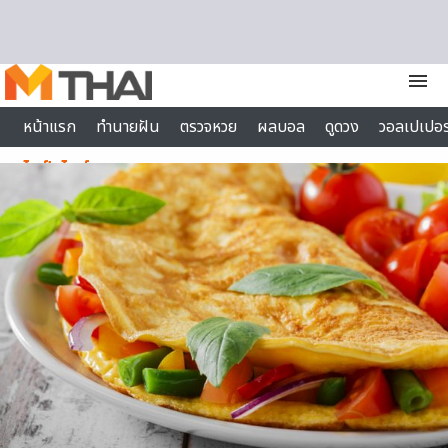
Skip to content
menu
หน้าแรก
ทำนายฝัน
ตรวจหวย
ผลบอล
ดูดวง
วอลเปเปอร
ไลฟ์สไตล์