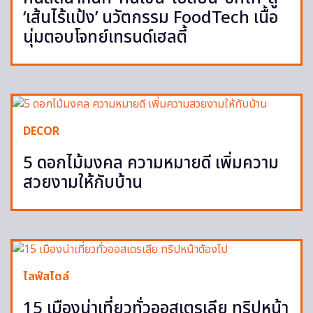
‘เส้นไร้แป้ง’ นวัตกรรม FoodTech เนื้อ
นุ่มตอบโจทย์เทรนด์เฮลตี้
DECOR
5 ดอกไม้มงคล ความหมายดี เพิ่มความ
สวยงามให้กับบ้าน
ไลฟ์สไตล์
15 เมืองน่าเที่ยวทั่วออสเตรเลีย ทริปหน้า