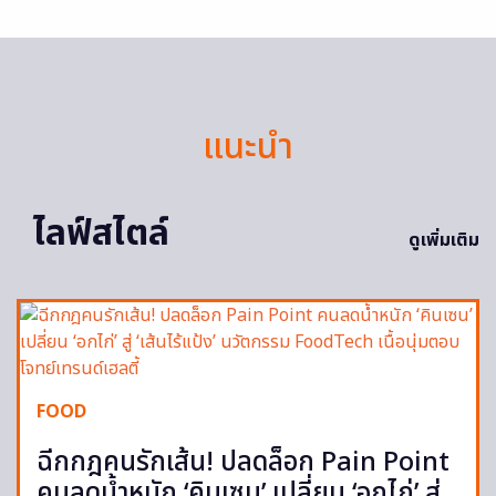
แนะนำ
ไลฟ์สไตล์
ดูเพิ่มเติม
FOOD
ฉีกกฎคนรักเส้น! ปลดล็อก Pain Point
คนลดน้ำหนัก ‘คินเซน’ เปลี่ยน ‘อกไก่’ สู่