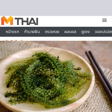
Skip to content
menu
หน้าแรก
ทำนายฝัน
ตรวจหวย
ผลบอล
ดูดวง
วอลเปเปอร
ไลฟ์สไตล์