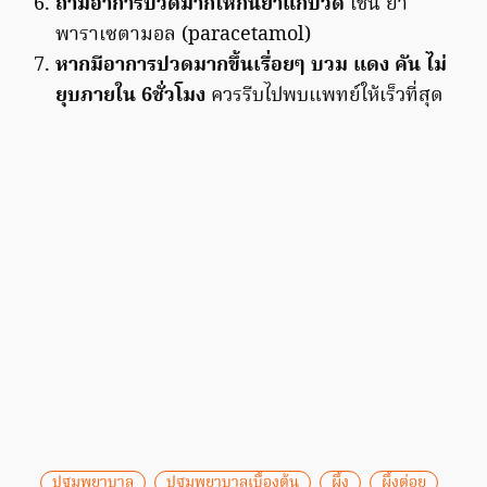
ถ้ามีอาการปวดมากให้กินยาแก้ปวด
เช่น ยา
พาราเซตามอล (paracetamol)
หากมีอาการปวดมากขึ้นเรื่อยๆ บวม แดง คัน ไม่
ยุบภายใน 6ชั่วโมง
ควรรีบไปพบแพทย์ให้เร็วที่สุด
ปฐมพยาบาล
ปฐมพยาบาลเบื้องต้น
ผึ้ง
ผึ้งต่อย