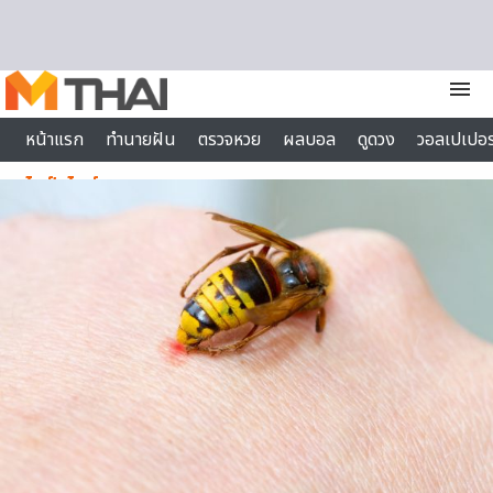
Skip to content
menu
หน้าแรก
ทำนายฝัน
ตรวจหวย
ผลบอล
ดูดวง
วอลเปเปอร
ไลฟ์สไตล์