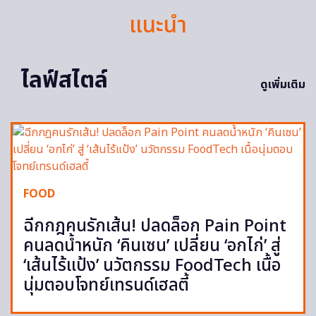
แนะนำ
ไลฟ์สไตล์
ดูเพิ่มเติม
FOOD
ฉีกกฎคนรักเส้น! ปลดล็อก Pain Point
คนลดน้ำหนัก ‘คินเซน’ เปลี่ยน ‘อกไก่’ สู่
‘เส้นไร้แป้ง’ นวัตกรรม FoodTech เนื้อ
นุ่มตอบโจทย์เทรนด์เฮลตี้