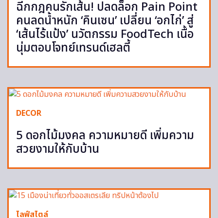
ฉีกกฎคนรักเส้น! ปลดล็อก Pain Point
คนลดน้ำหนัก ‘คินเซน’ เปลี่ยน ‘อกไก่’ สู่
‘เส้นไร้แป้ง’ นวัตกรรม FoodTech เนื้อ
นุ่มตอบโจทย์เทรนด์เฮลตี้
DECOR
5 ดอกไม้มงคล ความหมายดี เพิ่มความ
สวยงามให้กับบ้าน
ไลฟ์สไตล์