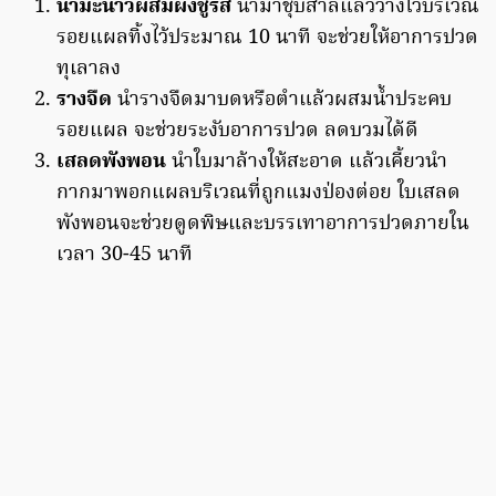
น้ำมะนาวผสมผงชูรส
นำมาชุบสำลีแล้ววางไว้บริเวณ
รอยแผลทิ้งไว้ประมาณ 10 นาที จะช่วยให้อาการปวด
ทุเลาลง
รางจืด
นำรางจืดมาบดหรือตำแล้วผสมน้ำประคบ
รอยแผล จะช่วยระงับอาการปวด ลดบวมได้ดี
เสลดพังพอน
นำใบมาล้างให้สะอาด แล้วเคี้ยวนำ
กากมาพอกแผลบริเวณที่ถูกแมงป่องต่อย ใบเสลด
พังพอนจะช่วยดูดพิษและบรรเทาอาการปวดภายใน
เวลา 30-45 นาที