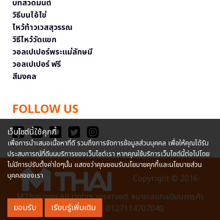
บทสวดมนต์
วิธีบนไอ้ไข่
ไหว้ท้าวเวสสุวรรณ
วิธีไหว้วัดแขก
วอลเปเปอร์พระแม่ลักษมี
วอลเปเปอร์ ฟรี
สีมงคล
FOLLOW US
เว็บไซต์นี้ใช้คุกกี้
เพื่อการนำเสนอเนื้อหาที่ดี รวมถึงการจัดการข้อมูลส่วนบุคคล เพื่อให้คุณได้รับ
ประสบการณ์ที่ดีบนบริการของเว็บไซต์เรา หากคุณใช้บริการเว็บไซต์นี้ต่อไปโดย
ไม่มีการปรับตั้งค่าใดๆนั้น แสดงว่าคุณยอมรับนโยบายคุกกี้และนโยบายส่วน
บุคคลของเรา
Copyright © 2016
MThai.com All rights reserved. หมายเลขทะเบียนการค้า
ยอมรับ
เรียนรู้เพิ่มเติม
อิเล็กทรอนิกส์ : 0127114707040