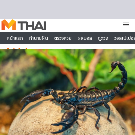
Skip to content
menu
หน้าแรก
ทำนายฝัน
ตรวจหวย
ผลบอล
ดูดวง
วอลเปเปอร
ไลฟ์สไตล์