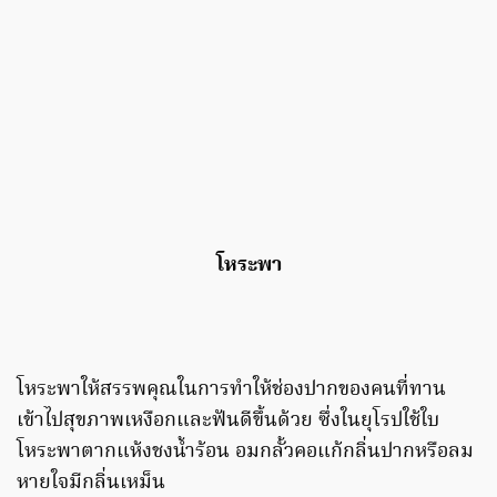
โหระพา
โหระพาให้สรรพคุณในการทำให้ช่องปากของคนที่ทาน
เข้าไปสุขภาพเหงือกและฟันดีขึ้นด้วย ซึ่งในยุโรปใช้ใบ
โหระพาตากแห้งชงน้ำร้อน อมกลั้วคอแก้กลิ่นปากหรือลม
หายใจมีกลิ่นเหม็น