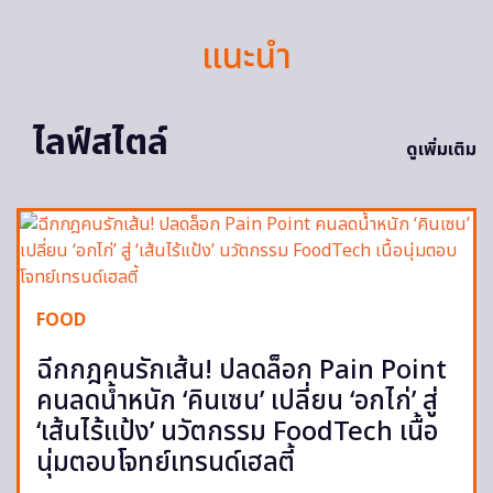
แนะนำ
ไลฟ์สไตล์
ดูเพิ่มเติม
FOOD
ฉีกกฎคนรักเส้น! ปลดล็อก Pain Point
คนลดน้ำหนัก ‘คินเซน’ เปลี่ยน ‘อกไก่’ สู่
‘เส้นไร้แป้ง’ นวัตกรรม FoodTech เนื้อ
นุ่มตอบโจทย์เทรนด์เฮลตี้