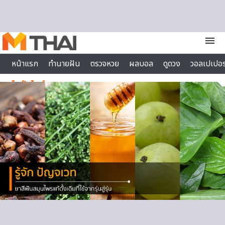
Skip to content
menu
หน้าแรก
ทำนายฝัน
ตรวจหวย
ผลบอล
ดูดวง
วอลเปเปอร
ไลฟ์สไตล์