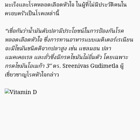
มะเร็งและโรคหลอดเลือดหัวใจ ในผู้ที่ไม่มีประวัติคนใน
ครอบครัวเป็นโรคเหล่านี้
“เชื่อกันว่าน้ำมันตับปลามีประโยชน์ในการป้องกันโรค
หลอดเลือดหัวใจ ซึ่งการทานอาหารแบบเมดิเตอร์เรเนียน
จะมีไขมันชนิดดีจากปลาสูง เช่น แซลมอน ปลา
แมคเคอเรล และถั่วซึ่งมีกรดไขมันไม่อิ่มตัว โดยเฉพาะ
กรดไขมันโอเมก้า 3″
ดร. Sreenivas Gudimetla ผู้
เชี่ยวชาญโรคหัวใจกล่าว