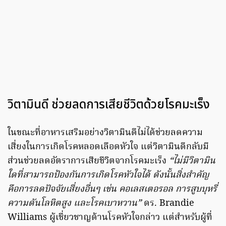
วิตามินดี ช่วยลดการเสียชีวิตด้วยโรคมะเร็ง
ในขณะที่อาหารเสริมอย่างวิตามินดีไม่ได้ช่วยลดความ
เสี่ยงในการเกิดโรคหลอดเลือดหัวใจ แต่วิตามินดีกลับมี
ส่วนช่วยลดอัตราการเสียชีวิตจากโรคมะเร็ง
“ไม่มีวิตามิน
ใดที่สามารถป้องกันการเกิดโรคหัวใจได้ ดังนั้นสิ่งสำคัญ
คือการลดปัจจัยเสี่ยงอื่นๆ เช่น คอเลสเตอรอล การสูบบุหรี่
ความดันโลหิตสูง และโรคเบาหวาน”
ดร. Brandie
Williams ผู้เชี่ยวชาญด้านโรคหัวใจกล่าว แต่สำหรับผู้ที่