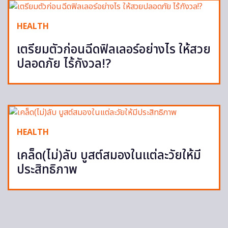
HEALTH
เตรียมตัวก่อนฉีดฟิลเลอร์อย่างไร ให้สวย
ปลอดภัย ไร้กังวล!?
HEALTH
เคล็ด(ไม่)ลับ บูสต์สมองในแต่ละวัยให้มี
ประสิทธิภาพ