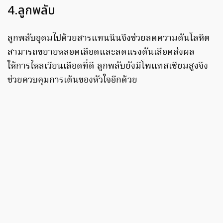
4.ลูกพลับ
ลูกพลับอุดมไปด้วยสารแทนนินจึงช่วยลดความดันโลหิต
สามารถขยายหลอดเลือดและลดแรงดันเลือดส่งผล
ให้การไหลเวียนเลือดที่ดี ลูกพลับยังมีโพแทสเซียมสูงจึง
ช่วยควบคุมการเต้นของหัวใจอีกด้วย