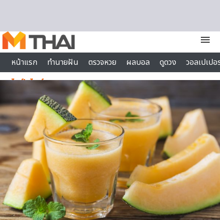
Skip to content
menu
หน้าแรก
ทำนายฝัน
ตรวจหวย
ผลบอล
ดูดวง
วอลเปเปอร
ไลฟ์สไตล์