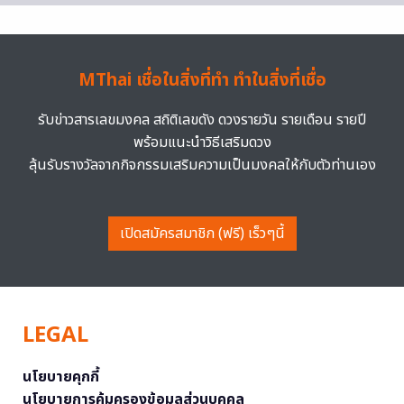
MThai เชื่อในสิ่งที่ทำ ทำในสิ่งที่เชื่อ
รับข่าวสารเลขมงคล สถิติเลขดัง ดวงรายวัน รายเดือน รายปี
พร้อมแนะนำวิธีเสริมดวง
ลุ้นรับรางวัลจากกิจกรรมเสริมความเป็นมงคลให้กับตัวท่านเอง
เปิดสมัครสมาชิก (ฟรี) เร็วๆนี้
LEGAL
นโยบายคุกกี้
นโยบายการคุ้มครองข้อมูลส่วนบุคคล