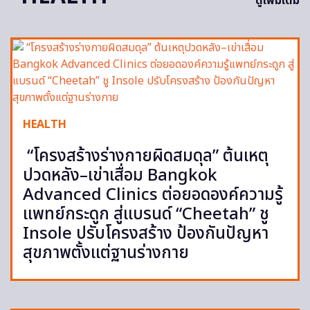
ดูเพิ่มเติม
HEALTH
“โครงสร้างร่างกายผิดสมดุล” ต้นเหตุ
ปวดหลัง–เข่าเสื่อม Bangkok
Advanced Clinics ต่อยอดองค์ความรู้
แพทย์กระดูก สู่แบรนด์ “Cheetah” ชู
Insole ปรับโครงสร้าง ป้องกันปัญหา
สุขภาพตั้งแต่ฐานร่างกาย