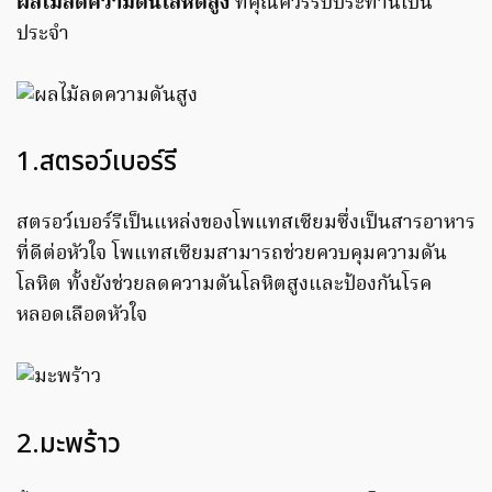
ผลไม้ลดความดันโลหิตสูง
ที่คุณควรรับประทานเป็น
ประจำ
1.สตรอว์เบอร์รี
สตรอว์เบอร์รีเป็นแหล่งของโพแทสเซียมซึ่งเป็นสารอาหาร
ที่ดีต่อหัวใจ โพแทสเซียมสามารถช่วยควบคุมความดัน
โลหิต ทั้งยังช่วยลดความดันโลหิตสูงและป้องกันโรค
หลอดเลือดหัวใจ
2.มะพร้าว