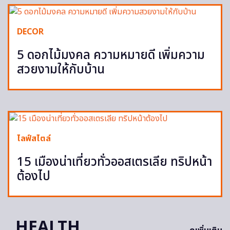
DECOR
5 ดอกไม้มงคล ความหมายดี เพิ่มความ
สวยงามให้กับบ้าน
ไลฟ์สไตล์
15 เมืองน่าเที่ยวทั่วออสเตรเลีย ทริปหน้า
ต้องไป
HEALTH