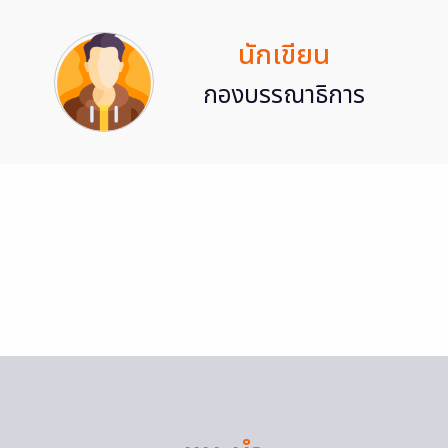
นักเขียน
กองบรรณาธิการ