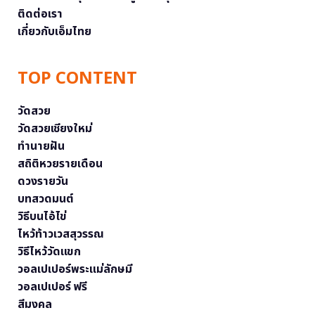
ติดต่อเรา
เกี่ยวกับเอ็มไทย
TOP CONTENT
วัดสวย
วัดสวยเชียงใหม่
ทำนายฝัน
สถิติหวยรายเดือน
ดวงรายวัน
บทสวดมนต์
วิธีบนไอ้ไข่
ไหว้ท้าวเวสสุวรรณ
วิธีไหว้วัดแขก
วอลเปเปอร์พระแม่ลักษมี
วอลเปเปอร์ ฟรี
สีมงคล