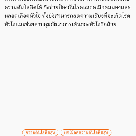
ความดันโลหิตได้ จึงช่วยป้องกันโรคหลอดเลือดสมองและ
หลอดเลือดหัวใจ ทั้งยังสามารถลดความเสี่ยงที่จะเกิดโรค
หัวใจและช่วยควบคุมอัตราการเต้นของหัวใจอีกด้วย
ความดันโลหิตสูง
ผลไม้ลดความดันโลหิตสูง