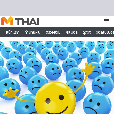
Skip to content
menu
หน้าแรก
ทำนายฝัน
ตรวจหวย
ผลบอล
ดูดวง
วอลเปเปอร
ไลฟ์สไตล์