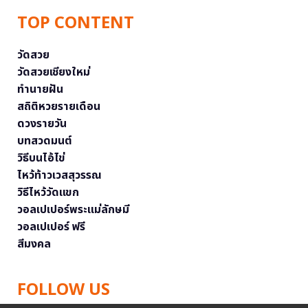
TOP CONTENT
วัดสวย
วัดสวยเชียงใหม่
ทำนายฝัน
สถิติหวยรายเดือน
ดวงรายวัน
บทสวดมนต์
วิธีบนไอ้ไข่
ไหว้ท้าวเวสสุวรรณ
วิธีไหว้วัดแขก
วอลเปเปอร์พระแม่ลักษมี
วอลเปเปอร์ ฟรี
สีมงคล
FOLLOW US