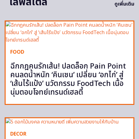
ไลฟ์สไตล์
ดูเพิ่มเติม
FOOD
ฉีกกฎคนรักเส้น! ปลดล็อก Pain Point
คนลดน้ำหนัก ‘คินเซน’ เปลี่ยน ‘อกไก่’ สู่
‘เส้นไร้แป้ง’ นวัตกรรม FoodTech เนื้อ
นุ่มตอบโจทย์เทรนด์เฮลตี้
DECOR