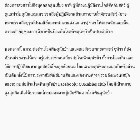
ต้องการส่งสารไปถึงบุคคลกลุ่มเสี่ยง อาทิ ผู้ที่ต้องปฎิบัติงานใกล้ชิดกับสัตว์ ผู้
ดูแลฟาร์มสุนัขและแมว รวมถึงผู้ปฎิบัติงานด้านการอาบน้ำตัดขนสัตว์ (อาจ
หมายรวมถึงบุรุษไปรษณีย์และพนักงานส่งเอกสาร) ฯลฯ ให้ตระหนักและเห็น
ความสำคัญของการฉีดวัคซีนป้องกันโรคพิษสุนัขบ้าเป็นประจำด้วย
นอกจากนี้ ชมรมต่อต้านโรคพิษสุนัขบ้า และคณะสัตวแพทยศาสตร์ จุฬาฯ ก็ยัง
เป็นหน่วยงานให้ความรู้แก่ประชาชนเกี่ยวกับโรคพิษสุนัขบ้า ทั้งการป้องกัน และ
วิธีการปฎิบัติตนหากถูกสัตว์เลี้ยงลูกด้วยนม โดยเฉพาะสุนัขและแมวกัดหรือข่วน
เป็นต้น ทั้งนี้มีการประชาสัมพันธ์ผ่านสื่อและช่องทางต่างๆ รวมถึงเพจเฟสบุ๊ก
ของชมรมต่อต้านโรคพิษสุนัขบ้า Facebook: CURabies club โดยมีเป้าหมาย
สูงสุดคือเพื่อให้ประเทศไทยปลอดจากผู้เสียชีวิตจากโรคพิษสุนัขบ้า