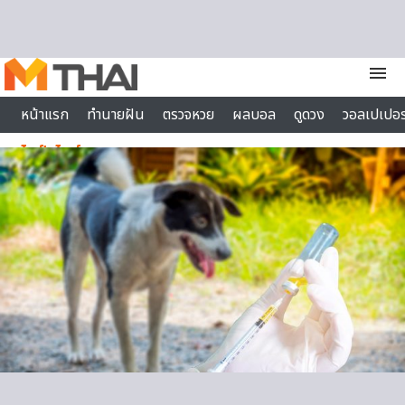
Skip to content
menu
หน้าแรก
ทำนายฝัน
ตรวจหวย
ผลบอล
ดูดวง
วอลเปเปอร
ไลฟ์สไตล์