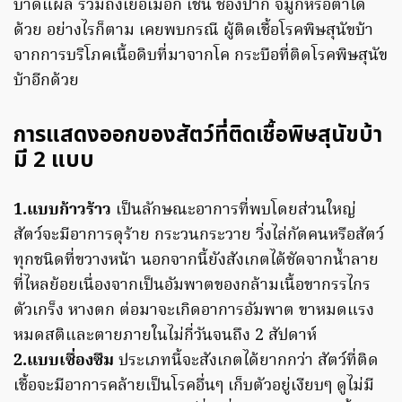
บาดแผล รวมถึงเยื่อเมือก เช่น ชองปาก จมูกหรือตาได้
ด้วย อย่างไรก็ตาม เคยพบกรณี ผู้ติดเชื้อโรคพิษสุนัขบ้า
จากการบริโภคเนื้อดิบที่มาจากโค กระบือที่ติดโรคพิษสุนัข
บ้าอีกด้วย
การแสดงออกของสัตว์ที่ติดเชื้อพิษสุนัขบ้า
มี 2 แบบ
1.แบบก้าวร้าว
เป็นลักษณะอาการที่พบโดยส่วนใหญ่
สัตว์จะมีอาการดุร้าย กระวนกระวาย วิ่งไล่กัดคนหรือสัตว์
ทุกชนิดที่ขวางหน้า นอกจากนี้ยังสังเกตได้ชัดจากน้ำลาย
ที่ไหลย้อยเนื่องจากเป็นอัมพาตของกล้ามเนื้อขากรรไกร
ตัวเกร็ง หางตก ต่อมาจะเกิดอาการอัมพาต ขาหมดแรง
หมดสติและตายภายในไม่กี่วันจนถึง 2 สัปดาห์
2.แบบเซื่องซึม
ประเภทนี้จะสังเกตได้ยากกว่า สัตว์ที่ติด
เชื้อจะมีอาการคล้ายเป็นโรคอื่นๆ เก็บตัวอยู่เงียบๆ ดูไม่มี