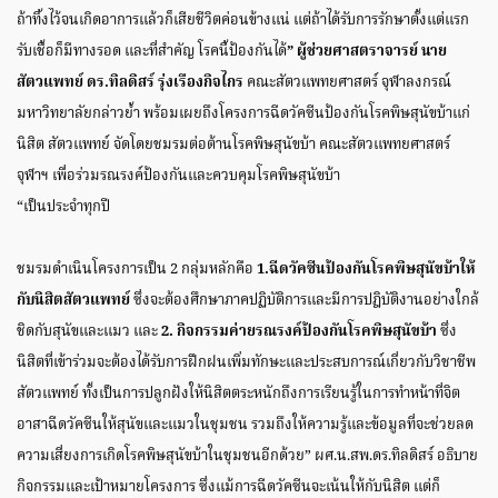
ถ้าทิ้งไว้จนเกิดอาการแล้วก็เสียชีวิตค่อนข้างแน่ แต่ถ้าได้รับการรักษาตั้งแต่แรก
รับเชื้อก็มีทางรอด และที่สำคัญ โรคนี้ป้องกันได้
” ผู้ช่วยศาสตราจารย์ นาย
สัตวแพทย์ ดร.ทิลดิสร์ รุ่งเรืองกิจไกร
คณะสัตวแพทยศาสตร์ จุฬาลงกรณ์
มหาวิทยาลัยกล่าวย้ำ พร้อมเผยถึงโครงการฉีดวัคซีนป้องกันโรคพิษสุนัขบ้าแก่
นิสิต สัตวแพทย์ จัดโดยชมรมต่อต้านโรคพิษสุนัขบ้า คณะสัตวแพทยศาสตร์
จุฬาฯ เพื่อร่วมรณรงค์ป้องกันและควบคุมโรคพิษสุนัขบ้า
“เป็นประจำทุกปี
ชมรมดำเนินโครงการเป็น 2 กลุ่มหลักคือ
1.ฉีดวัคซีนป้องกันโรคพิษสุนัขบ้าให้
กับนิสิตสัตวแพทย์
ซึ่งจะต้องศึกษาภาคปฏิบัติการและมีการปฎิบัติงานอย่างใกล้
ชิดกับสุนัขและแมว และ
2. กิจกรรมค่ายรณรงค์ป้องกันโรคพิษสุนัขบ้า
ซึ่ง
นิสิตที่เข้าร่วมจะต้องได้รับการฝึกฝนเพิ่มทักษะและประสบการณ์เกี่ยวกับวิชาชีพ
สัตวแพทย์ ทั้งเป็นการปลูกฝังให้นิสิตตระหนักถึงการเรียนรู้ในการทำหน้าที่จิต
อาสาฉีดวัคซีนให้สุนัขและแมวในชุมชน รวมถึงให้ความรู้และข้อมูลที่จะช่วยลด
ความเสี่ยงการเกิดโรคพิษสุนัขบ้าในชุมชนอีกด้วย” ผศ.น.สพ.ดร.ทิลดิสร์ อธิบาย
กิจกรรมและเป้าหมายโครงการ ซึ่งแม้การฉีดวัคซีนจะเน้นให้กับนิสิต แต่ก็