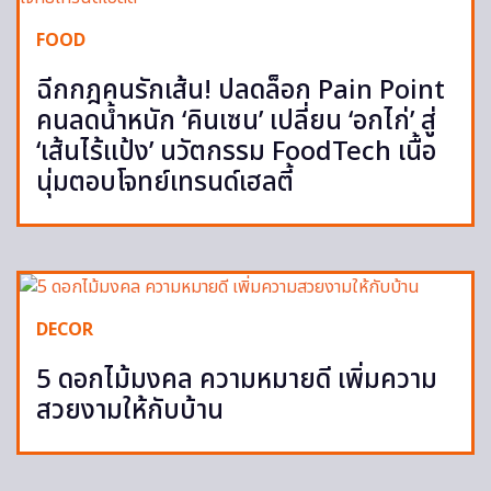
FOOD
ฉีกกฎคนรักเส้น! ปลดล็อก Pain Point
คนลดน้ำหนัก ‘คินเซน’ เปลี่ยน ‘อกไก่’ สู่
‘เส้นไร้แป้ง’ นวัตกรรม FoodTech เนื้อ
นุ่มตอบโจทย์เทรนด์เฮลตี้
DECOR
5 ดอกไม้มงคล ความหมายดี เพิ่มความ
สวยงามให้กับบ้าน