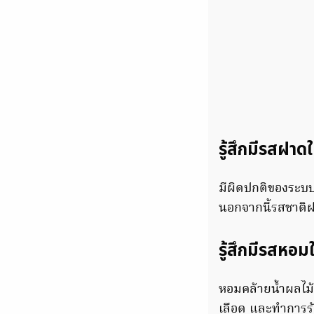
รู้สึกมีรสฝา
มีผิดปกติของระ
นอกจากนี้รสชาติฝ
รู้สึกมีรสหอ
หอมคล้ายน้ำผลไม
เลือด และทำการรัก