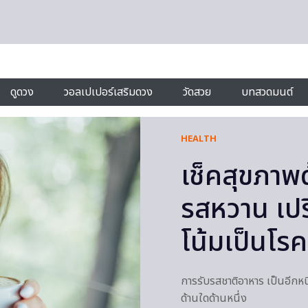
ดูดวง
วอลเปเปอร์เสริมดวง
วัดสวย
บทสวดมนต์
HEALTH
เช็คสุขภาพ
รสหวาน เปรี
โน้มเป็นโร
การรับรสชาติอาหาร เป็นอีกห
ด้านใดด้านหนึ่ง