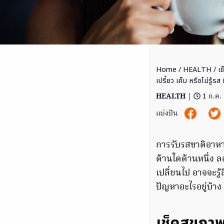
Home
/
HEALTH
/ เ
เปรี้ยว เค็ม หรือไม่รู้ร
HEALTH
|
1 ก.ค.
แบ่งปัน
การรับรสชาติอาหา
ด้านใดด้านหนึ่ง ล
เปลี่ยนไป อาจจะร
ปัญหาอะไรอยู่บ้าง
เช็คสุขภา