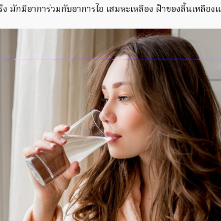
็ง มักมีอาการ่วมกับอาการไอ เสมหะเหลือง ฝ้าของลิ้นเหลือง