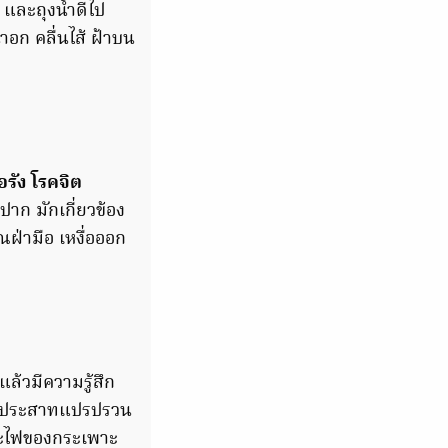
และถุงน้ำดีไป
าอก คลื่นไส้ ฝ้าบน
อรัง โรคจิต
าก มักเกี่ยวข้อง
วณฝ่ามือ เหงื่อออก
ล้วมีความรู้สึก
บจิตประสาทแปรปรวน
าวะไฟของกระเพาะ