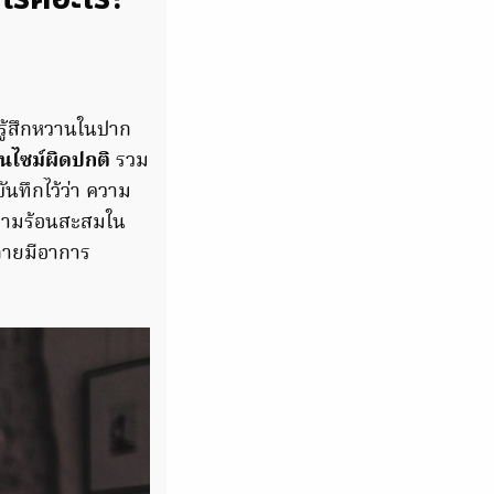
งรู้สึกหวานในปาก
ไซม์ผิดปกติ
รวม
นทึกไว้ว่า ความ
ความร้อนสะสมใน
กายมีอาการ