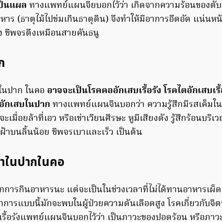
เป็นแผล
ทางแพทย์แผนจียบอกไว้ว่า เกิดจากความร้อนของตับ 
 (ธาตุไม้ไปข่มเกินธาตุดิน) จึงทำให้มีอาการอึดอัด แน่นหน้
าง ชีพจรตึงเหมือนสายคันธนู
าก
็มในปาก ในคอ
อาจจะเป็นโรคคออักเสบเรื้อรัง โรคไตอักเสบเรื้
อักเสบในปาก
ทางแพทย์แผนจีนบอกว่า ความรู้สึกมีรสเค็มในป
ะเมื่อยล้าที่เอว หรือเข่าเวียนศีรษะ หูมีเสียงดัง รู้สึกร้อนบริเ
ฝ้าบนลิ้นน้อย ชีพจรเบาและเร็ว เป็นต้น
อซ่าในปากในคอ
ากการกินอาหารนะ แต่จะเป็นในช่วงเวลาที่ไม่ได้ทานอาหารเผ็ดแ
อาการแบบนี้มักจะพบในผู้ป่วยความดันเลือดสูง โรคเกี่ยวกั
 เรื้อรังแพทย์แผนจีนบอกไว้ว่า เป็นภาวะของปอดร้อน หรือภ