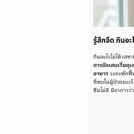
รู้สึกจืด กินอะ
กินอะไรไม่ได้รสชาติ
การอักเสบเริ่มทุเ
อาหาร
ระยะพักฟื้
ที่พบในผู้ป่วยมะ
ซึมไม่ดี มีอาการร