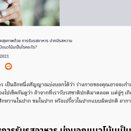
ช็คสุขภาพด้วย การรับรสอาหาร ปากมีรสหวาน
ส มีแนวโน้มเป็นโรคอะไร?
 2021
ร เป็นอีกหนึ่งสัญญาณบ่งบอกได้ว่า ร่างกายของคุณอาจจะกำ
องไปเช็คกันดูว่า ถ้าจากที่เรารับรสชาติปกติมาตลอด แต่จู่ๆ เกิ
ู้สึกหวานในปาก ขมในปาก หรือเปรี้ยวในปากแบบผิดปกติ อาการ
พการรับรสอาหาร บ่งบอกแนวโน้มเป็