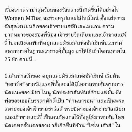
เรื่องราวดราม่าสุดร้อนของวังหลวงนี้เกิดขึ้นได้อย่างไร
Women MThai จะช่วยสรุปและไล่ไทม์ไลน์ ตั้งแต่ความ
รักสุดโรแมนติกของเจ้าชายแฮร์รีและเมแกน ความ
บาดหมางของสองพี่น้อง เจ้าชายวิลเลียมและเจ้าชายแฮร์
รี่ ไปจนถึงจดพีกที่ดยุกและดัชเชสแห่งซัสเซ็กซ์ประกาศ
ลดบทบาทในฐานะราชวงศ์ชั้นสูง มาให้ได้เข้าใจกนภายใน
25 ข้อ ตามนี้…
1.เส้นทางรักของ ดยุกและดัชเชสแห่งซัสเซ็กซ์ เริ่มต้น
“สตาร์ท” จากวันแรกที่ทั้งสองได้มีโอกาสพบกันจากการ
นัดแนะของ มิชา โนนู นักประชาสัมพันธ์ด้านแฟชั่้น ซึ่ง
พ่อของเธอมีบรรดาศักดิ์เป็น “ท่านบารอน” และเป็นพระ
สหายของเจ้าฟ้าชายชาร์ลส์ พระบิดาของเจ้าชายวิลเลียม
และเจ้าชายแฮร์รี่ เป็นคนจัดแจงให้ทั่งคู่ได้มาพบกัน โดย
นัดเดทครั้งแรกของเขาก็เกิดขึ้นที่ร้าน “โซโห เฮ้าส์” ใน