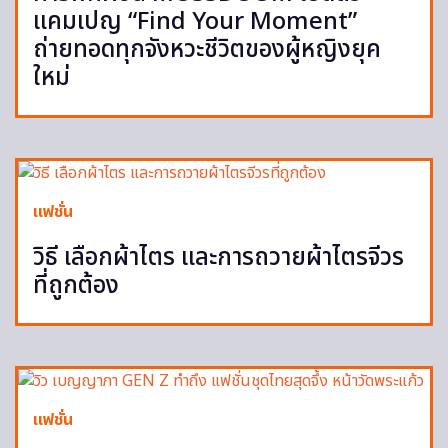
แคมเปญ “Find Your Moment”
ถ่ายทอดทุกจังหวะชีวิตของผู้หญิงยุค
ใหม่
แฟชั่น
วิธี เลือกผ้าไตร และการถวายผ้าไตรจีวร
ที่ถูกต้อง
แฟชั่น