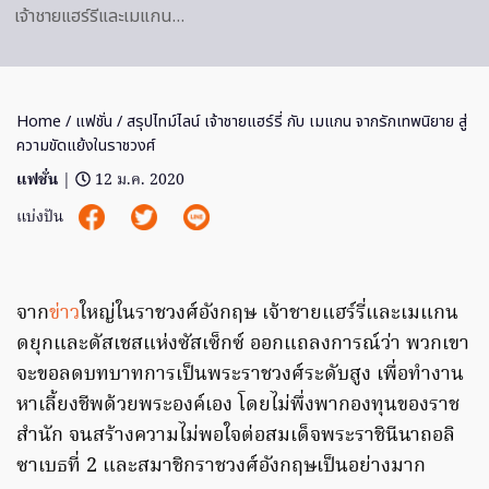
เจ้าชายแฮร์รีและเมแกน…
Home
/
แฟชั่น
/ สรุปไทม์ไลน์ เจ้าชายแฮร์รี่ กับ เมแกน จากรักเทพนิยาย สู่
ความขัดแย้งในราชวงศ์
แฟชั่น
|
12 ม.ค. 2020
แบ่งปัน
จาก
ข่าว
ใหญ่ในราชวงศ์อังกฤษ เจ้าชายแฮร์รี่และเมแกน
ดยุกและดัสเชสแห่งซัสเซ็กซ์ ออกแถลงการณ์ว่า พวกเขา
จะขอลดบทบาทการเป็นพระราชวงศ์ระดับสูง เพื่อทำงาน
หาเลี้ยงชีพด้วยพระองค์เอง โดยไม่พึ่งพากองทุนของราช
สำนัก จนสร้างความไม่พอใจต่อสมเด็จพระราชินีนาถอลิ
ซาเบธที่ 2 และสมาชิกราชวงศ์อังกฤษเป็นอย่างมาก