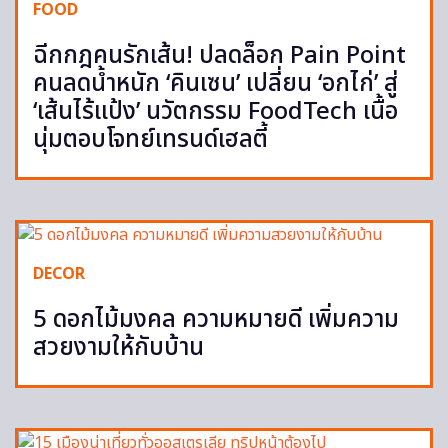
FOOD
ฉีกกฎคนรักเส้น! ปลดล็อก Pain Point
คนลดน้ำหนัก ‘คินเซน’ เปลี่ยน ‘อกไก่’ สู่
‘เส้นไร้แป้ง’ นวัตกรรม FoodTech เนื้อ
นุ่มตอบโจทย์เทรนด์เฮลตี้
DECOR
5 ดอกไม้มงคล ความหมายดี เพิ่มความ
สวยงามให้กับบ้าน