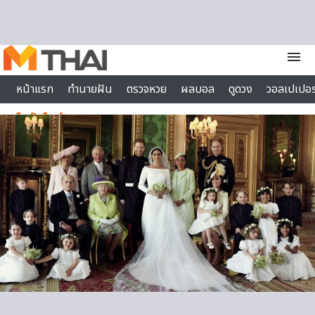
Skip to content
menu
หน้าแรก
ทำนายฝัน
ตรวจหวย
ผลบอล
ดูดวง
วอลเปเปอร
ไลฟ์สไตล์