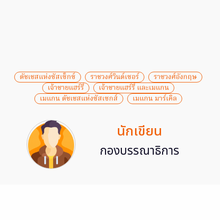
ดัชเชสแห่งซัสเซ็กซ์
ราชวงศ์วินด์เซอร์
ราชวงศ์อังกฤษ
เจ้าชายแฮร์รี่
เจ้าชายแฮร์รี่ และเมแกน
เมแกน ดัชเชสแห่งซัสเซกส์
เมแกน มาร์เคิล
นักเขียน
กองบรรณาธิการ