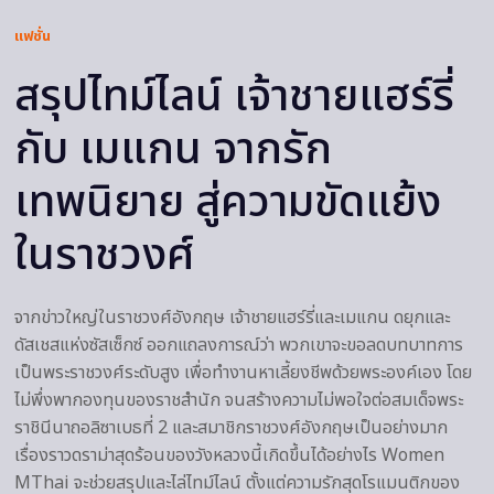
แฟชั่น
สรุปไทม์ไลน์ เจ้าชายแฮร์รี่
กับ เมแกน จากรัก
เทพนิยาย สู่ความขัดแย้ง
ในราชวงศ์
จากข่าวใหญ่ในราชวงศ์อังกฤษ เจ้าชายแฮร์รี่และเมแกน ดยุกและ
ดัสเชสแห่งซัสเซ็กซ์ ออกแถลงการณ์ว่า พวกเขาจะขอลดบทบาทการ
เป็นพระราชวงศ์ระดับสูง เพื่อทำงานหาเลี้ยงชีพด้วยพระองค์เอง โดย
ไม่พึ่งพากองทุนของราชสำนัก จนสร้างความไม่พอใจต่อสมเด็จพระ
ราชินีนาถอลิซาเบธที่ 2 และสมาชิกราชวงศ์อังกฤษเป็นอย่างมาก
เรื่องราวดราม่าสุดร้อนของวังหลวงนี้เกิดขึ้นได้อย่างไร Women
MThai จะช่วยสรุปและไล่ไทม์ไลน์ ตั้งแต่ความรักสุดโรแมนติกของ