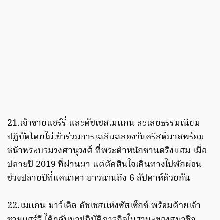
21.เจ้าชายแฮร์รี่ และดัชเชสเมแกน ละเลยธรรมเนียม
ปฏิบัติโดยไม่เข้าร่วมการเฉลิมฉลองวันคริสต์มาสพร้อม
หน้าพระบรมวงศานุวงศ์ ที่พระตำหนักซานดริงแฮม เมื่อ
ปลายปี 2019 ที่ผ่านมา แต่ตัดสินใจเดินทางไปพักผ่อน
ช่วงปลายปีที่แคนาดา ยาวนานถึง 6 สัปดาห์ด้วยกัน
22.เมแกน มาร์เคิล ดัชเชสแห่งซัสเซ็กซ์ พร้อมด้วยเจ้า
ชายแฮร์รี ได้กลับมาปฏิบัติภารกิจในฐานะของสมาชิก