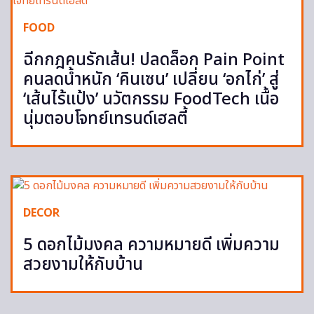
FOOD
ฉีกกฎคนรักเส้น! ปลดล็อก Pain Point
คนลดน้ำหนัก ‘คินเซน’ เปลี่ยน ‘อกไก่’ สู่
‘เส้นไร้แป้ง’ นวัตกรรม FoodTech เนื้อ
นุ่มตอบโจทย์เทรนด์เฮลตี้
DECOR
5 ดอกไม้มงคล ความหมายดี เพิ่มความ
สวยงามให้กับบ้าน