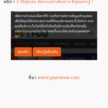
คลิป >
5 วิธีสุดเจ๋ง จัดกระเป๋าเดินทาง ที่คุณควรรู้ !
ที่มา
www.purewow.com