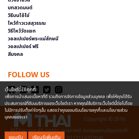
ดวงรายวัน
บทสวดมนต์
วิธีบนไอ้ไข่
ไหว้ท้าวเวสสุวรรณ
วิธีไหว้วัดแขก
วอลเปเปอร์พระแม่ลักษมี
วอลเปเปอร์ ฟรี
สีมงคล
FOLLOW US
เว็บไซต์นี้ใช้คุกกี้
เพื่อการนำเสนอเนื้อหาที่ดี รวมถึงการจัดการข้อมูลส่วนบุคคล เพื่อให้คุณได้รับ
ประสบการณ์ที่ดีบนบริการของเว็บไซต์เรา หากคุณใช้บริการเว็บไซต์นี้ต่อไปโดย
ไม่มีการปรับตั้งค่าใดๆนั้น แสดงว่าคุณยอมรับนโยบายคุกกี้และนโยบายส่วน
บุคคลของเรา
Copyright © 2016
MThai.com All rights reserved. หมายเลขทะเบียนการค้า
ยอมรับ
เรียนรู้เพิ่มเติม
อิเล็กทรอนิกส์ : 0127114707040