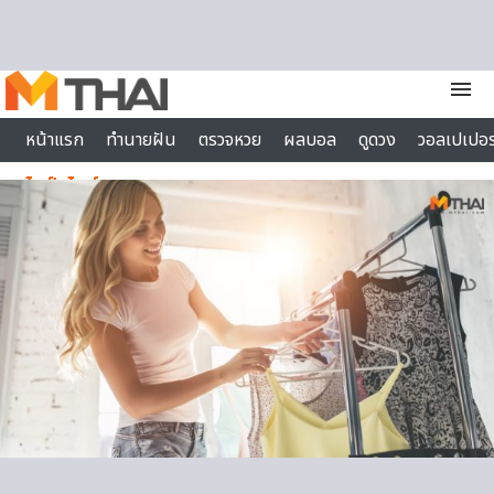
Skip to content
menu
หน้าแรก
ทำนายฝัน
ตรวจหวย
ผลบอล
ดูดวง
วอลเปเปอร
ไลฟ์สไตล์