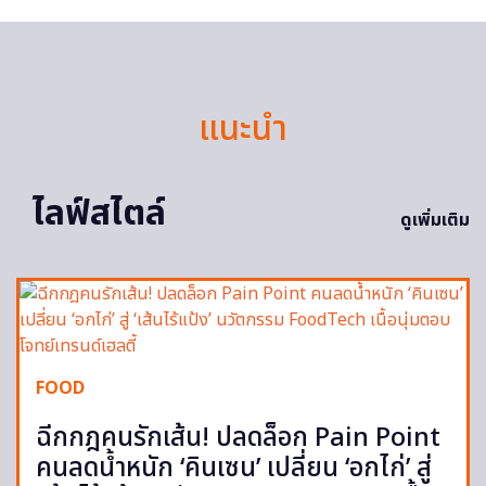
แนะนำ
ไลฟ์สไตล์
ดูเพิ่มเติม
FOOD
ฉีกกฎคนรักเส้น! ปลดล็อก Pain Point
คนลดน้ำหนัก ‘คินเซน’ เปลี่ยน ‘อกไก่’ สู่