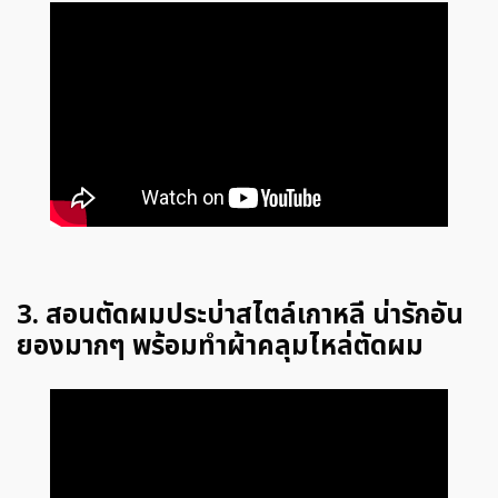
3. สอนตัดผมประบ่าสไตล์เกาหลี น่ารักอัน
ยองมากๆ พร้อมทำผ้าคลุมไหล่ตัดผม