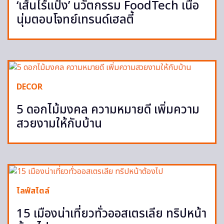
‘เส้นไร้แป้ง’ นวัตกรรม FoodTech เนื้อ
นุ่มตอบโจทย์เทรนด์เฮลตี้
DECOR
5 ดอกไม้มงคล ความหมายดี เพิ่มความ
สวยงามให้กับบ้าน
ไลฟ์สไตล์
15 เมืองน่าเที่ยวทั่วออสเตรเลีย ทริปหน้า