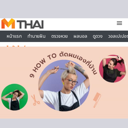
Skip to content
menu
หน้าแรก
ทำนายฝัน
ตรวจหวย
ผลบอล
ดูดวง
วอลเปเปอร
ไลฟ์สไตล์