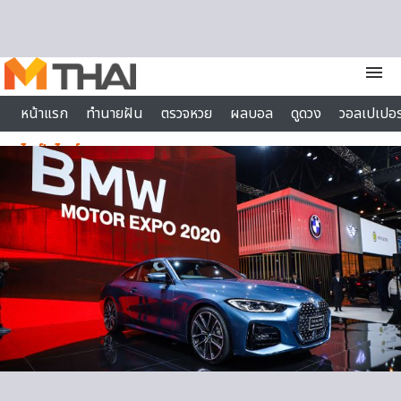
Skip to content
menu
หน้าแรก
ทำนายฝัน
ตรวจหวย
ผลบอล
ดูดวง
วอลเปเปอร
ไลฟ์สไตล์