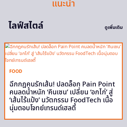
แนะนำ
ไลฟ์สไตล์
ดูเพิ่มเติม
FOOD
ฉีกกฎคนรักเส้น! ปลดล็อก Pain Point
คนลดน้ำหนัก ‘คินเซน’ เปลี่ยน ‘อกไก่’ สู่
‘เส้นไร้แป้ง’ นวัตกรรม FoodTech เนื้อ
นุ่มตอบโจทย์เทรนด์เฮลตี้