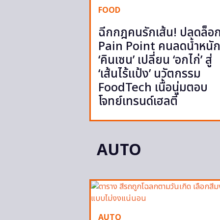
FOOD
ฉีกกฎคนรักเส้น! ปลดล็อ
Pain Point คนลดน้ำหนั
‘คินเซน’ เปลี่ยน ‘อกไก่’ สู่
‘เส้นไร้แป้ง’ นวัตกรรม
FoodTech เนื้อนุ่มตอบ
โจทย์เทรนด์เฮลตี้
AUTO
AUTO