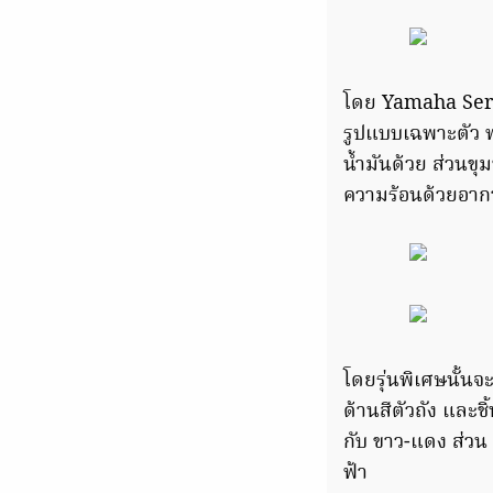
โดย Yamaha Sero
รูปแบบเฉพาะตัว พร
น้ำมันด้วย ส่วนขุ
ความร้อนด้วยอา
โดยรุ่นพิเศษนั้นจ
ด้านสีตัวถัง และชิ
กับ ขาว-แดง ส่วน C
ฟ้า