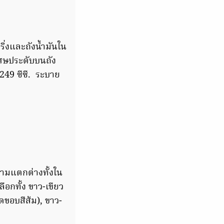
งและถังน้ำมันใน
ิเศษประดับบนถัง
 249 ซีซี. ระบาย
วามแตกต่างทั้งใน
ือกทั้ง ขาว-เขียว
วดขอบสีส้ม), ขาว-