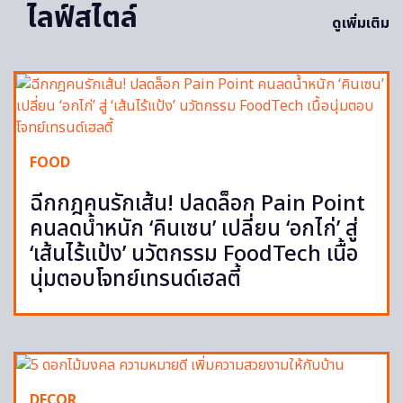
ไลฟ์สไตล์
ดูเพิ่มเติม
FOOD
ฉีกกฎคนรักเส้น! ปลดล็อก Pain Point
คนลดน้ำหนัก ‘คินเซน’ เปลี่ยน ‘อกไก่’ สู่
‘เส้นไร้แป้ง’ นวัตกรรม FoodTech เนื้อ
นุ่มตอบโจทย์เทรนด์เฮลตี้
DECOR