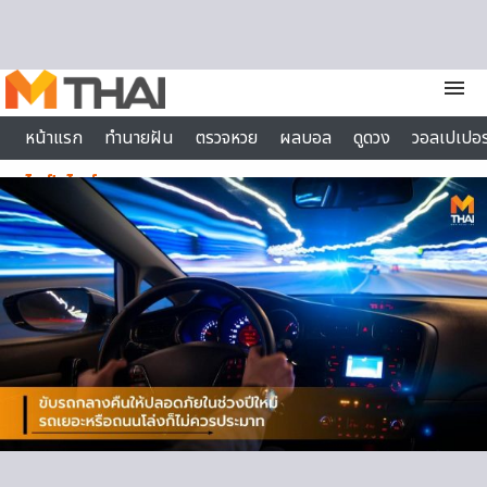
Skip to content
menu
หน้าแรก
ทำนายฝัน
ตรวจหวย
ผลบอล
ดูดวง
วอลเปเปอร
ไลฟ์สไตล์