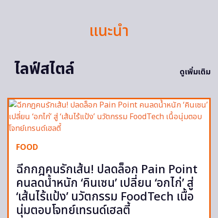
แนะนำ
ไลฟ์สไตล์
ดูเพิ่มเติม
FOOD
ฉีกกฎคนรักเส้น! ปลดล็อก Pain Point
คนลดน้ำหนัก ‘คินเซน’ เปลี่ยน ‘อกไก่’ สู่
‘เส้นไร้แป้ง’ นวัตกรรม FoodTech เนื้อ
นุ่มตอบโจทย์เทรนด์เฮลตี้