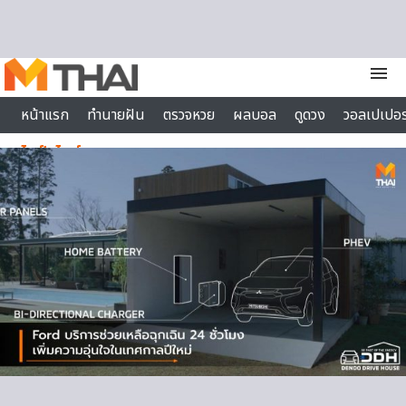
Skip to content
menu
หน้าแรก
ทำนายฝัน
ตรวจหวย
ผลบอล
ดูดวง
วอลเปเปอร
ไลฟ์สไตล์