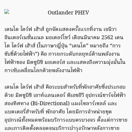
เดนโด ไดร์ฟ เฮ้าส์ ถูกจัดแสดงครั้งแรกที่งาน เจนีวา
อินเตอร์เนชั่นแนล มอเตอร์โชว์ เดือนมีนาคม 2562 เดน
โด ไดร์ฟ เฮ้าส์ (ในภาษาญี่ปุ่น “เดนโด” หมายถึง “การ
ขับขี่ด้วยไฟฟ้า”) คือ การยกระดับกลยุทธ์ด้านพลังงาน
ไฟฟ้าของ มิตซูบิชิ มอเตอร์ส และแสดงถึงความมุ่งมั่นใน
การขับเคลื่อนโลกด้วยพลังงานไฟฟ้า
เดนโด ไดร์ฟ เฮ้าส์ คือระบบสำหรับที่พักอาศัยซึ่งประกอบ
ด้วย มิตซูบิชิ เอาท์แลนเดอร์ พีเอชอีวี อุปกรณ์ชาร์จไฟฟ้า
สองทิศทาง (Bi-Directional) แผงโซลาร์เซลล์ และ
แบตเตอรี่สำหรับที่ พักอาศัย โดยมีการจำหน่ายชุด
อุปกรณ์ทั้งหมดพร้อมบริการแบบครบวงจร ตั้งแต่การขาย
และการติดตั้งตลอดจนบริการบำรุงรักษาหลังการขาย