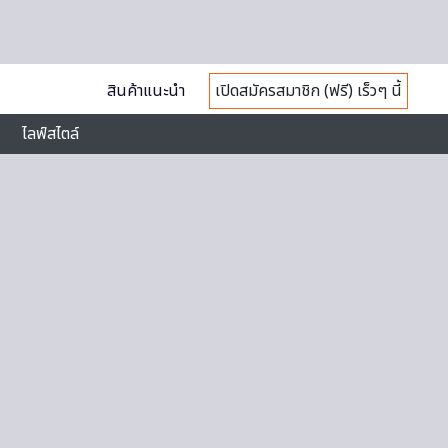
สินค้าแนะนำ
เปิดสมัครสมาชิก (ฟรี) เร็วๆ นี้
ไลฟ์สไตล์