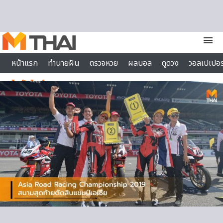
Skip to content
menu
หน้าแรก
ทำนายฝัน
ตรวจหวย
ผลบอล
ดูดวง
วอลเปเปอร
ไลฟ์สไตล์