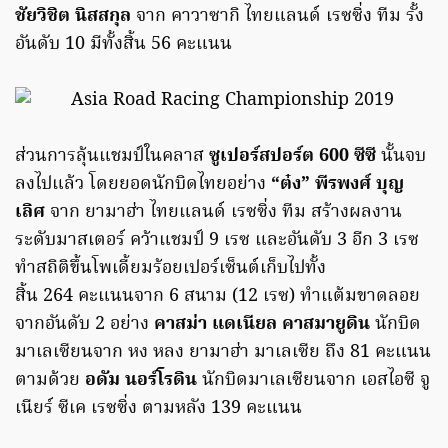
ชัยวิชิต นิสสกุล
จาก คาวาซากิ ไทยแลนด์ เรซซิ่ง ทีม รั้ง
อันดับ 10 มีทั้งสิ้น 56 คะแนน
ส่วนการลุ้นแชมป์ในคลาส
ซูเปอร์สปอร์ต
600
ซีซี
นั้นจบ
ลงไปแล้ว โดยยอดนักบิดไทยอย่าง
“ต๋ง” พีรพงศ์ บุญ
เลิศ
จาก ยามาฮ่า ไทยแลนด์ เรซซิ่ง ทีม สร้างผลงาน
ระดับมาสเตอร์ คว้าแชมป์ 9 เรซ และอันดับ 3 อีก 3 เรซ
ทำสถิติขึ้นโพเดี้ยมร้อยเปอร์เซ็นต์เก็บไปทั้ง
สิ้น 264 คะแนนจาก 6 สนาม (12 เรซ) ทำแต้มขาดลอย
จากอันดับ 2 อย่าง
คาสม่า แดเนียล คาสมายูดิน
นักบิด
มาเลเซียนจาก หง หลง ยามาฮ่า มาเลเซีย ถึง 81 คะแนน
ตามด้วย
อดัม นอร์โรดิน
นักบิดมาเลเซียนจาก เอสไอซี จู
เนียร์ ซีเค เรซซิ่ง ตามหลัง 139 คะแนน