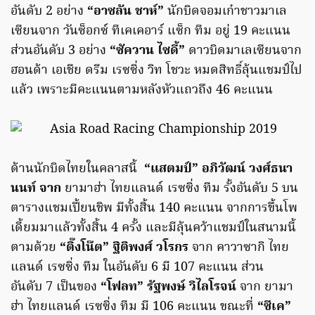
อันดับ 2 อย่าง
“อาซลัน ชาห์”
นักบิดจอมเก๋าชาวมาเล
เซียนจาก วันซ็อกซ์ ทีเคเคอาร์ แซ็ก ทีม อยู่ 19 คะแนน
ส่วนอันดับ 3 อย่าง
“ซัควาน ไซดี้”
ดาวบิดมาเลเซียนจาก
ฮอนด้า เอเชีย ดรีม เรซซิ่ง วิท โชวะ หมดสิทธิ์ลุ้นแชมป์ไป
แล้ว เพราะมีคะแนนตามหลังหัวแถวถึง 46 คะแนน
ด้านนักบิดไทยในคลาสนี้
“แสตมป์” อภิวัฒน์ วงศ์ธนา
นนท์ จาก
ยามาฮ่า ไทยแลนด์ เรซซิ่ง ทีม รั้งอันดับ 5 บน
ตารางแชมเปี้ยนชิพ มีทั้งสิ้น 140 คะแนน จากการขึ้นโพ
เดี้ยมมาแล้วทั้งสิ้น 4 ครั้ง และมีลุ้นคว้าแชมป์ในสนามนี้
ตามด้วย
“ติ๊งโน๊ต” ฐิติพงศ์ วโรกร
จาก คาวาซากิ ไทย
แลนด์ เรซซิ่ง ทีม ในอันดับ 6 มี 107 คะแนน ส่วน
อันดับ 7 เป็นของ
“โฟลท” รัฐพงษ์ วิไลโรจน์
จาก ยามา
ฮ่า ไทยแลนด์ เรซซิ่ง ทีม มี 106 คะแนน ขณะที่
“ซีเค”