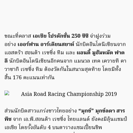
ขณะที่คลาส
เอเชีย โปรดักชั่น
250
ซีซี
จ่าฝูงร่วม
อย่าง
เออร์ฟาน อาร์เดียนสยาห์
นักบิดอินโดนีเซียนจาก
แอสตร้า ฮอนด้า เรซซิ่ง ทีม และ
แอนดี้ มูฮัมหมัด ฟาด
ลี
นักบิดอินโดนีเซียนอีกคนจาก แมนวล เทค เควายที คา
วาซากิ เรซซิ่ง ทีม ต้องวัดกันในสนามสุดท้าย โดยมีทั้ง
สิ้น 176 คะแนนเท่ากัน
ส่วนนักบิดสาวแกร่งชาวไทยอย่าง
“มุกข์” มุกข์ลดา สาร
พืช
จาก เอ.พี.ฮอนด้า เรซซิ่ง ไทยแลนด์ ยังคงมีลุ้นแชมป์
เอเชีย โดยรั้งอันดับ 4 บนตารางแชมเปี้ยนชิพ