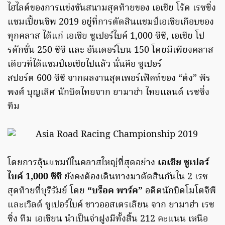
ไฮไลต์ของการแข่งขันสนามสุดท้ายของ เอเชีย โร้ด เรซซิ่ง
แชมเปี้ยนชิพ 2019 อยู่ที่การตัดสินแชมป์เอเชียเกือบของ
ทุกคลาส ได้แก่ เอเชีย ซูเปอร์ไบค์ 1,000 ซีซี, เอเชีย โป
รดักชั่น 250 ซีซี และ อันเดอร์โบน 150 โดยมีเพียงคลาส
เดียวที่ได้แชมป์เอเชียไปแล้ว นั่นคือ ซูเปอร์
สปอร์ต 600 ซีซี จากผลงานสุดเพอร์เฟ็คท์ของ “ต๋ง” พีร
พงศ์ บุญเลิศ นักบิดไทยจาก ยามาฮ่า ไทยแลนด์ เรซซิ่ง
ทีม
โดยการลุ้นแชมป์ในคลาสใหญ่ที่สุดอย่าง
เอเชีย ซูเปอร์
ไบค์
1,000
ซีซี
ยังคงต้องเดินทางมาตัดสินกันใน 2 เรซ
สุดท้ายที่บุรีรัมย์ โดย
“บร็อค พาร์ค”
อดีตนักบิดโมโตจีพี
และเวิลด์ ซูเปอร์ไบค์ ชาวออสเตรเลียน จาก ยามาฮ่า เรซ
ซิ่ง ทีม เอเชียน นำเป็นจ่าฝูงมีทั้งสิ้น 212 คะแนน เหนือ