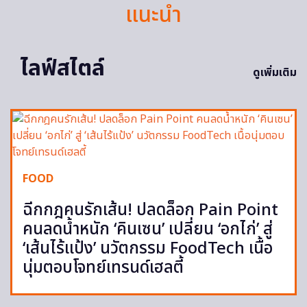
แนะนำ
ไลฟ์สไตล์
ดูเพิ่มเติม
FOOD
ฉีกกฎคนรักเส้น! ปลดล็อก Pain Point
คนลดน้ำหนัก ‘คินเซน’ เปลี่ยน ‘อกไก่’ สู่
‘เส้นไร้แป้ง’ นวัตกรรม FoodTech เนื้อ
นุ่มตอบโจทย์เทรนด์เฮลตี้