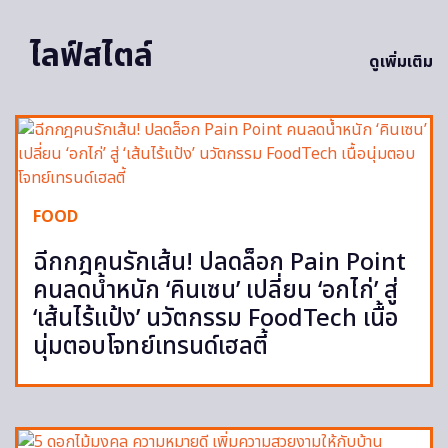
ไลฟ์สไตล์
ดูเพิ่มเติม
FOOD
ฉีกกฎคนรักเส้น! ปลดล็อก Pain Point
คนลดน้ำหนัก ‘คินเซน’ เปลี่ยน ‘อกไก่’ สู่
‘เส้นไร้แป้ง’ นวัตกรรม FoodTech เนื้อ
นุ่มตอบโจทย์เทรนด์เฮลตี้