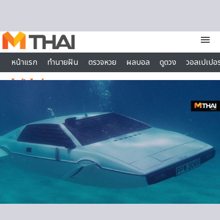
Skip to content
menu
หน้าแรก
ทำนายฝัน
ตรวจหวย
ผลบอล
ดูดวง
วอลเปเปอร
ไลฟ์สไตล์