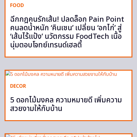
FOOD
ฉีกกฎคนรักเส้น! ปลดล็อก Pain Point
คนลดน้ำหนัก ‘คินเซน’ เปลี่ยน ‘อกไก่’ สู่
‘เส้นไร้แป้ง’ นวัตกรรม FoodTech เนื้อ
นุ่มตอบโจทย์เทรนด์เฮลตี้
DECOR
5 ดอกไม้มงคล ความหมายดี เพิ่มความ
สวยงามให้กับบ้าน