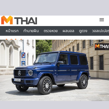
Skip to content
menu
หน้าแรก
ทำนายฝัน
ตรวจหวย
ผลบอล
ดูดวง
วอลเปเปอร
ไลฟ์สไตล์